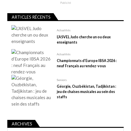
l
Publicité
’
a
ARTICLES RÉCENTS
r
t
Actualités
L’ASVEL Judo cherche un ou deux
i
enseignants
c
l
Actualités
e
Championnats d’Europe IBSA 2026 :
neuf Français au rendez-vous
Seniors
Géorgie, Ouzbékistan, Tadjikistan :
jeu de chaises musicales au sein des
staffs
ARCHIVES
Archives