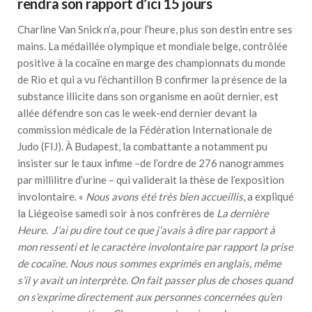
rendra son rapport d’ici 15 jours
Charline Van Snick n’a, pour l’heure, plus son destin entre ses
mains. La médaillée olympique et mondiale belge,
contrôlée
positive à la cocaïne en marge des championnats du monde
de Rio
et qui a vu
l’échantillon B confirmer la présence de la
substance illicite dans son organisme
en août dernier, est
allée défendre son cas le week-end dernier devant la
commission médicale de la Fédération Internationale de
Judo (FIJ). À Budapest, la combattante a notamment pu
insister sur le taux infime –de l’ordre de 276 nanogrammes
par millilitre d’urine – qui validerait la thèse de l’exposition
involontaire. «
Nous avons été très bien accueillis
, a expliqué
la Liégeoise samedi soir à nos confrères de
La dernière
Heure
.
J’ai pu dire tout ce que j’avais à dire par rapport à
mon ressenti et le caractère involontaire par rapport la prise
de cocaïne. Nous nous sommes exprimés en anglais, même
s’il y avait un interprète. On fait passer plus de choses quand
on s’exprime directement aux personnes concernées qu’en