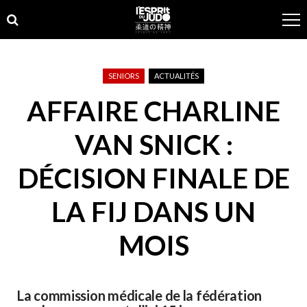
Skip
Skip
to
to
navigation
content
SENIORS
ACTUALITÉS
AFFAIRE CHARLINE
VAN SNICK :
DÉCISION FINALE DE
LA FIJ DANS UN
MOIS
La commission médicale de la fédération