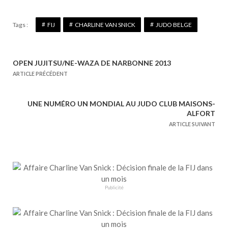
Tags :
FIJ
CHARLINE VAN SNICK
JUDO BELGE
OPEN JUJITSU/NE-WAZA DE NARBONNE 2013
N
ARTICLE PRÉCÉDENT
a
v
UNE NUMÉRO UN MONDIAL AU JUDO CLUB MAISONS-
i
ALFORT
g
ARTICLE SUIVANT
a
t
i
o
n
Publicité
d
e