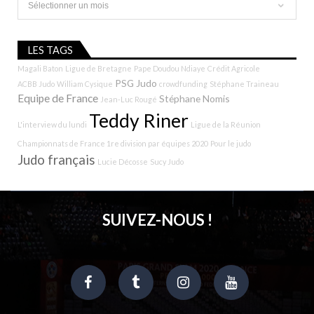
LES TAGS
Magali Baton
Ligue de Bretagne
Pape Doudou Ndiaye
Crédit Agricole
PSG Judo
ACBB Judo
William Cysique
crowdfunding
Stéphane Traineau
Equipe de France
Stéphane Nomis
Jean-Luc Rougé
Teddy Riner
L'interview du lundi
Ligue de la Réunion
Championnats de France 1re division par équipes 2020
Pour le judo
Judo français
Lucie Décosse
Sucy Judo
SUIVEZ-NOUS !