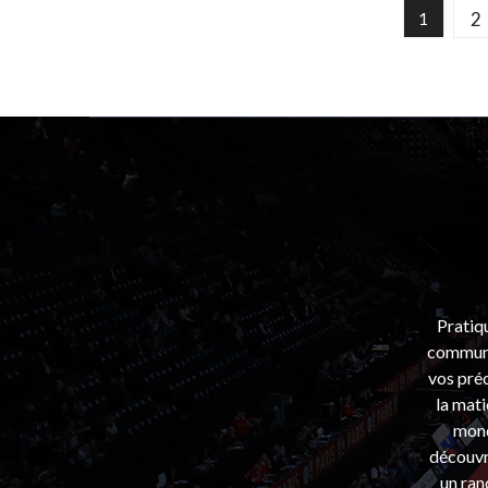
2
1
Pratiq
communa
vos préo
la mati
mond
découvri
un ran