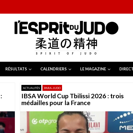
RÉSULTATS
CALENDRIERS
LE MAGAZINE
DIREC
26
 juillet 2026
ACTUALITÉS
PARA-JUDO
juillet 2026
:
IBSA World Cup Tbilissi 2026 : trois
2026
13 juillet 2026
médailles pour la France
e Tchèque 2026
6 juillet 2026