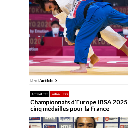
t
i
o
n
d
e
s
p
u
b
Lire L'article
l
i
ACTUALITÉS
PARA-JUDO
c
Championnats d’Europe IBSA 2025 
a
cinq médailles pour la France
t
i