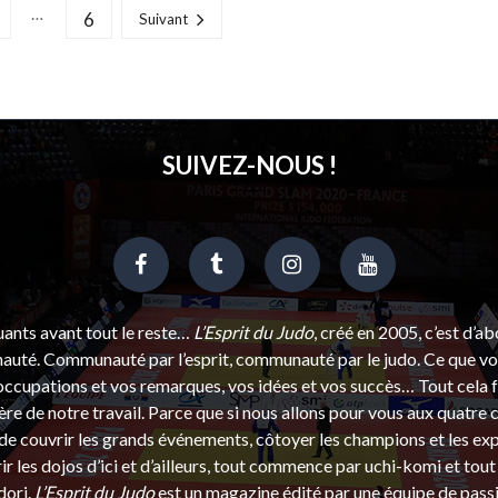
…
6
Suivant
SUIVEZ-NOUS !
uants avant tout le reste…
L’Esprit du Judo
, créé en 2005, c’est d’a
uté. Communauté par l’esprit, communauté par le judo. Ce que vou
ccupations et vos remarques, vos idées et vos succès… Tout cela f
ère de notre travail. Parce que si nous allons pour vous aux quatre 
e couvrir les grands événements, côtoyer les champions et les exp
r les dojos d’ici et d’ailleurs, tout commence par uchi-komi et tout 
dori.
L’Esprit du Judo
est un magazine édité par une équipe de pass