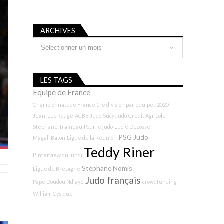
ARCHIVES
Archives
LES TAGS
Equipe de France
Championnats de France 1re division par équipes 2020
Jean-Luc Rougé
ACBB Judo
Sucy Judo
Crédit Agricole
Stéphane Traineau
Pour le judo
Lucie Décosse
PSG Judo
Magali Baton
Ligue de la Réunion
Teddy Riner
L'interview du lundi
Stéphane Nomis
Ligue de Bretagne
Judo français
Pape Doudou Ndiaye
crowdfunding
William Cysique