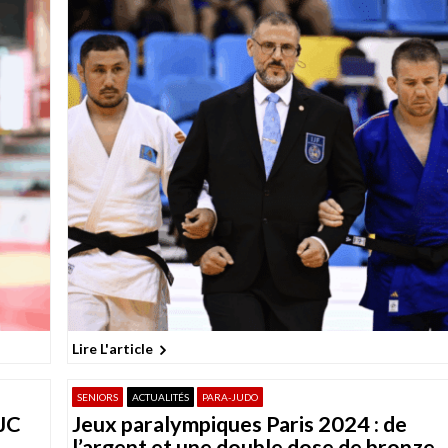
Lire L'article
SENIORS
ACTUALITÉS
PARA-JUDO
 JC
Jeux paralympiques Paris 2024 : de
l’argent et une double dose de bronze