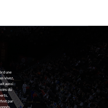
bord une
s vivez,
ait aussi
coins du
erts,
finit par
ionnés.