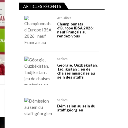
ARTICLES RÉCENTS
Actualités
Championnats
d’Europe IBSA 2026 :
neuf Français au
rendez-vous
Seniors
Géorgie, Ouzbékistan,
Tadjikistan : jeu de
chaises musicales au
sein des staffs
Seniors
Démission au sein du
staff géorgien