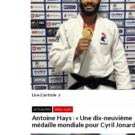
o
n
s
Lire L'article
ACTUALITÉS
PARA-JUDO
Antoine Hays : « Une dix-neuvième
médaille mondiale pour Cyril Jonard