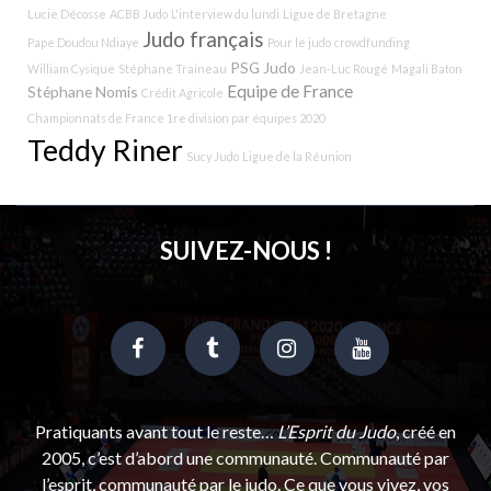
Lucie Décosse
ACBB Judo
L'interview du lundi
Ligue de Bretagne
Judo français
Pape Doudou Ndiaye
Pour le judo
crowdfunding
PSG Judo
William Cysique
Stéphane Traineau
Jean-Luc Rougé
Magali Baton
Equipe de France
Stéphane Nomis
Crédit Agricole
Championnats de France 1re division par équipes 2020
Teddy Riner
Sucy Judo
Ligue de la Réunion
SUIVEZ-NOUS !
Pratiquants avant tout le reste…
L’Esprit du Judo
, créé en
2005, c’est d’abord une communauté. Communauté par
l’esprit, communauté par le judo. Ce que vous vivez, vos