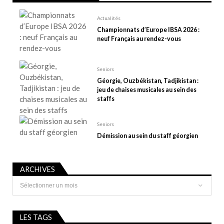
’
a
Actualités
r
Championnats d’Europe IBSA 2026 :
t
neuf Français au rendez-vous
i
c
Seniors
l
Géorgie, Ouzbékistan, Tadjikistan :
e
jeu de chaises musicales au sein des
staffs
Seniors
Démission au sein du staff géorgien
ARCHIVES
Archives
LES TAGS