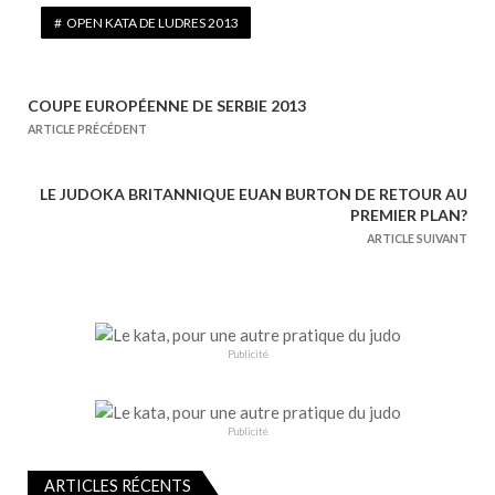
OPEN KATA DE LUDRES 2013
COUPE EUROPÉENNE DE SERBIE 2013
N
ARTICLE PRÉCÉDENT
a
v
LE JUDOKA BRITANNIQUE EUAN BURTON DE RETOUR AU
i
PREMIER PLAN?
g
ARTICLE SUIVANT
a
t
i
o
Publicité
n
d
e
Publicité
l
ARTICLES RÉCENTS