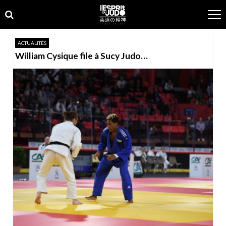
Skip
Skip
to
to
navigation
content
ACTUALITÉS
William Cysique file à Sucy Judo…