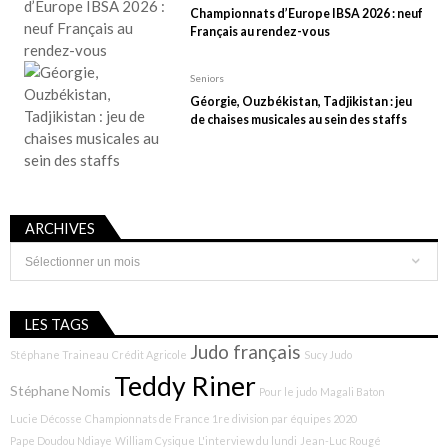
Championnats d’Europe IBSA 2026 : neuf
Français au rendez-vous
Seniors
Géorgie, Ouzbékistan, Tadjikistan : jeu
de chaises musicales au sein des staffs
ARCHIVES
Archives
LES TAGS
Judo français
Stéphane Traineau
Crédit Agricole
Sucy Judo
Teddy Riner
Stéphane Nomis
Pour le judo
Magali Baton
Lucie Décosse
Championnats de France 1re division par équipes 2020
Pape Doudou Ndiaye
William Cysique
L'interview du lundi
Jean-Luc Rougé