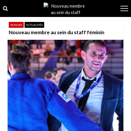
Skip
Skip
to
to
navigation
content
SENIORS
ACTUALITÉS
Nouveau membre au sein du staff féminin