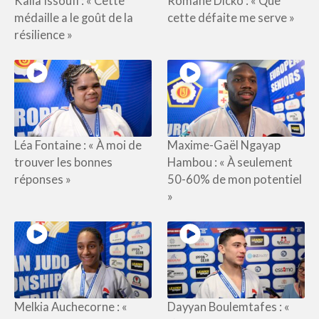
Kaïla Issoufi : « Cette
Romane Dicko : « Que
médaille a le goût de la
cette défaite me serve »
résilience »
Léa Fontaine : « À moi de
Maxime-Gaël Ngayap
trouver les bonnes
Hambou : « À seulement
réponses »
50-60% de mon potentiel
»
Melkia Auchecorne : «
Dayyan Boulemtafes : «