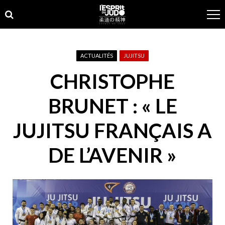
Skip
Skip
to
to
navigation
content
ACTUALITÉS
JUJITSU
CHRISTOPHE
BRUNET : « LE
JUJITSU FRANÇAIS A
DE L’AVENIR »