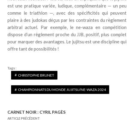
est une pratique variée, ludique, complémentaire — un peu
comme le triathlon —, avec des spécificités qui peuvent
plaire à des judokas déçus par les contraintes du règlement
arbitral actuel. Par exemple, le ne-waza en compétition
dispose d’un règlement proche du JJB, positif, plus complet
pour marquer des avantages. Le jujitsu est une discipline qui
offre tant de possibilités !
Tags :
CHRISTOPHE BRUNET
CHAMPIONNATS DU MONDE JUJITSU/NE-WAZA 2024
CARNET NOIR : CYRIL PAGÈS
N
ARTICLE PRÉCÉDENT
a
v