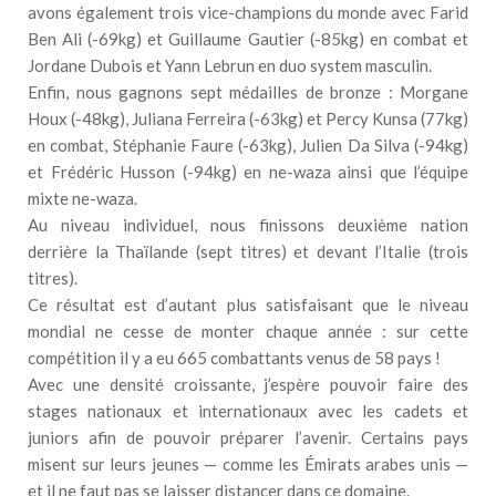
avons également trois vice-champions du monde avec Farid
Ben Ali (-69kg) et Guillaume Gautier (-85kg) en combat et
Jordane Dubois et Yann Lebrun en duo system masculin.
Enfin, nous gagnons sept médailles de bronze : Morgane
Houx (-48kg), Juliana Ferreira (-63kg) et Percy Kunsa (77kg)
en combat, Stéphanie Faure (-63kg), Julien Da Silva (-94kg)
et Frédéric Husson (-94kg) en ne-waza ainsi que l’équipe
mixte ne-waza.
Au niveau individuel, nous finissons deuxième nation
derrière la Thaïlande (sept titres) et devant l’Italie (trois
titres).
Ce résultat est d’autant plus satisfaisant que le niveau
mondial ne cesse de monter chaque année : sur cette
compétition il y a eu 665 combattants venus de 58 pays !
Avec une densité croissante, j’espère pouvoir faire des
stages nationaux et internationaux avec les cadets et
juniors afin de pouvoir préparer l’avenir. Certains pays
misent sur leurs jeunes — comme les Émirats arabes unis —
et il ne faut pas se laisser distancer dans ce domaine.