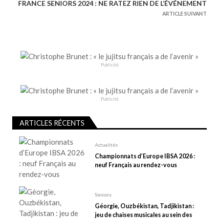
FRANCE SENIORS 2024 : NE RATEZ RIEN DE L’ÉVÉNEMENT
i
ARTICLE SUIVANT
g
a
t
i
Publicité
o
n
d
Publicité
e
l
ARTICLES RÉCENTS
’
Actualités
a
Championnats d’Europe IBSA 2026 :
r
neuf Français au rendez-vous
t
i
Seniors
c
Géorgie, Ouzbékistan, Tadjikistan :
l
jeu de chaises musicales au sein des