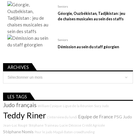
u
Seniors
b
Géorgie, Ouzbékistan, Tadjikistan : jeu
l
de chaises musicales au sein des staffs
i
c
Seniors
a
Démission au sein du staff géorgien
t
i
ARCHIVES
o
Archives
n
s
LES TAGS
Judo français
William Cysique
Ligue de la Réunion
Sucy Judo
Teddy Riner
Equipe de France
PSG Judo
L'interview du lundi
Jean-Luc Rougé
Stéphane Traineau
Lucie Décosse
Crédit Agricole
Stéphane Nomis
Pour le judo
Magali Baton
crowdfunding