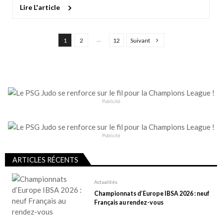
Lire L'article
P
…
1
2
12
Suivant
a
g
i
n
a
Publicité
t
i
Publicité
o
n
ARTICLES RÉCENTS
d
e
Actualités
Championnats d’Europe IBSA 2026 : neuf
s
Français au rendez-vous
p