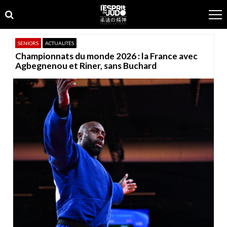
Skip
Skip
to
to
navigation
content
SENIORS
ACTUALITÉS
Championnats du monde 2026 : la France avec
Agbegnenou et Riner, sans Buchard