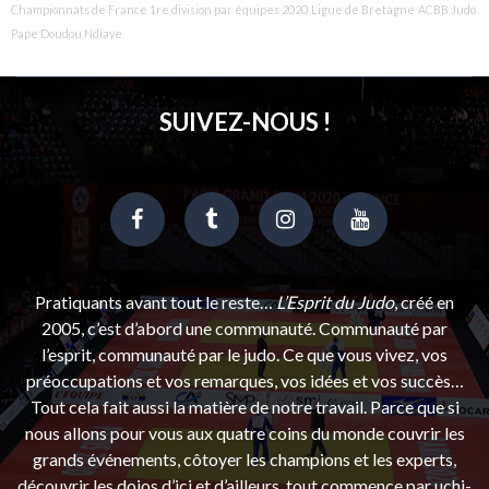
Championnats de France 1re division par équipes 2020
Ligue de Bretagne
ACBB Judo
Pape Doudou Ndiaye
SUIVEZ-NOUS !
Pratiquants avant tout le reste…
L’Esprit du Judo
, créé en
2005, c’est d’abord une communauté. Communauté par
l’esprit, communauté par le judo. Ce que vous vivez, vos
préoccupations et vos remarques, vos idées et vos succès…
Tout cela fait aussi la matière de notre travail. Parce que si
nous allons pour vous aux quatre coins du monde couvrir les
grands événements, côtoyer les champions et les experts,
découvrir les dojos d’ici et d’ailleurs, tout commence par uchi-