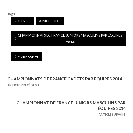
Tags :
OJ NICE
NICE JUDO
CHAMPIONNATS DE FRANCE JUNIORS MASCULINS PAR ÉQUIPES
2014
EMRE SANAL
CHAMPIONNATS DE FRANCE CADETS PAR ÉQUIPES 2014
N
ARTICLE PRÉCÉDENT
a
v
CHAMPIONNAT DE FRANCE JUNIORS MASCULINS PAR
i
ÉQUIPES 2014
g
ARTICLE SUIVANT
a
t