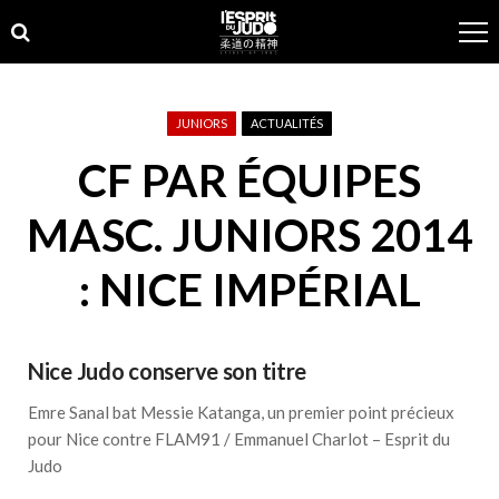
Skip
Skip
to
to
navigation
content
JUNIORS
ACTUALITÉS
CF PAR ÉQUIPES
MASC. JUNIORS 2014
: NICE IMPÉRIAL
Nice Judo conserve son titre
Emre Sanal bat Messie Katanga, un premier point précieux
pour Nice contre FLAM91 / Emmanuel Charlot – Esprit du
Judo