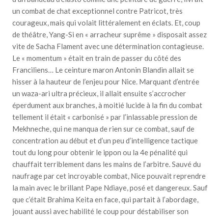
un combat de chat exceptionnel contre Patricot, très
courageux, mais qui volait littéralement en éclats. Et, coup
de théâtre, Yang-Si en « arracheur suprême » disposait assez
vite de Sacha Flament avec une détermination contagieuse.
Le « momentum » était en train de passer du côté des
Franciliens… Le ceinture maron Antonin Blandin allait se
hisser à la hauteur de l’enjeu pour Nice. Marquant d’entrée
un waza-ari ultra précieux, il allait ensuite s’accrocher
éperdument aux branches, à moitié lucide à la fin du combat
tellement il était « carbonisé » par l’inlassable pression de
Mekhneche, qui ne manqua de rien sur ce combat, sauf de
concentration au début et d’un peu d’intelligence tactique
tout du long pour obtenir le ippon ou la 4e pénalité qui
chauffait terriblement dans les mains de l’arbitre. Sauvé du
naufrage par cet incroyable combat, Nice pouvait reprendre
la main avec le brillant Pape Ndiaye, posé et dangereux. Sauf
que c’était Brahima Keita en face, qui partait à l’abordage,
jouant aussi avec habilité le coup pour déstabiliser son