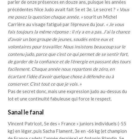
parler de onze présences en douze ans, puisque les années
précédentes Nice Judo avait fait 5e et 3e. Le secret ?
« Vous
me posez la question chaque année. »
sourit un Michel
Carrière au visage fatigué par l’épreuve du jour.
« Je vous
fais toujours la même réponse : il n’y a en a pas. J’ai la chance
d’avoir un bon groupe de jeunes, soudés entre eux et
volontaires pour travailler. Nous insistons beaucoup sur le
contenu judo, parce que c’est ce qui permet de se sentir fort,
de garder de la confiance et de l’énergie en passant des tours
facilement. Chaque année nous repartons de zéro, en
écartant l’idée d’avoir quelque chose à défendre ou à
conserver. C’est tout ce que je vois. »
Pas de secret donc, mais une expression judo au-dessus du
lot et une continuité fabuleuse qui force le respect.
Sanal le fanal
Vincent Patricot, 5e des « France » juniors individuels (-55
kg) en léger, puis Sacha Flament, 3e en -66 kg (et champion
de France cadets l’année dernière) et Antonin Blandin, 5e