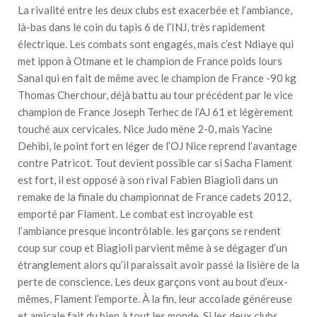
La rivalité entre les deux clubs est exacerbée et l’ambiance,
là-bas dans le coin du tapis 6 de l’INJ, très rapidement
électrique. Les combats sont engagés, mais c’est Ndiaye qui
met ippon à Otmane et le champion de France poids lours
Sanal qui en fait de même avec le champion de France -90 kg
Thomas Cherchour, déjà battu au tour précédent par le vice
champion de France Joseph Terhec de l’AJ 61 et légèrement
touché aux cervicales. Nice Judo mène 2-0, mais Yacine
Dehibi, le point fort en léger de l’OJ Nice reprend l’avantage
contre Patricot. Tout devient possible car si Sacha Flament
est fort, il est opposé à son rival Fabien Biagioli dans un
remake de la finale du championnat de France cadets 2012,
emporté par Flament. Le combat est incroyable est
l’ambiance presque incontrôlable. les garçons se rendent
coup sur coup et Biagioli parvient même à se dégager d’un
étranglement alors qu’il paraissait avoir passé la lisière de la
perte de conscience. Les deux garçons vont au bout d’eux-
mêmes, Flament l’emporte. À la fin, leur accolade généreuse
et amicale fait du bien à tout les monde. Si les deux clubs