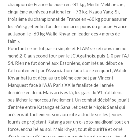
champion de France lui aussi en -81 kg, Medhi Mekhneche,
cinquième au niveau national en – 73 kg, Nzaou Yang-Si,
troisième du championnat de France en -60 kg pour assurer
les -66 kg, et enfin l’un des membres punis du groupe France
au Japon, le -60 kg Walid Khyar en leader des « morts de
faim ».
Pourtant ce ne fut pas si simple et FLAM se retrouva même
mené 2-0 au second tour par le JC Agathois, puis 1-0 par l’AJ
54. Rien ne fut donné aux Essoniens, dominés au début de
l’affrontement par l’Association Judo Loire en quart, Walide
Khyar battu et déçu au troisième combat par Vincent
Manquest face à l’AJA Paris XX le finaliste de l’année
dernière en demi. Mais arrivés là, les gars du 91 n’allaient
pas lâcher le morceau facilement. Un combat décisif se jouait
d’entrée entre Katanga et Sanal, et c’est le Niçois Sanal qui
préservait facilement son autorité actuelle sur les jeunes
lourds en projetant Katanga sur un o-soto-makikomi tout en
force, enchaîné au sol. Mais Khyar, tout ébouriffé et orné
d’un bandeau d’élasto comme une peinture de guerre, livrait