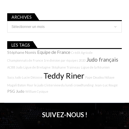
ARCHIVES
Archives
LES TAGS
Equipe de France
Stéphane Nomis
Crédit Agricole
Judo français
Championnats de France 1re division par équipes 2020
ACBB Judo
Ligue de Bretagne
Stéphane Traineau
Ligue de la Réunion
Teddy Riner
Sucy Judo
Lucie Décosse
Pape Doudou Ndiaye
Magali Baton
Pour le judo
L'interview du lundi
crowdfunding
Jean-Luc Rougé
PSG Judo
William Cysique
SUIVEZ-NOUS !