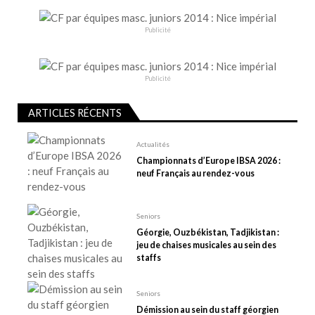
i
o
Publicité
n
d
e
Publicité
l
ARTICLES RÉCENTS
’
a
Actualités
r
Championnats d’Europe IBSA 2026 :
t
neuf Français au rendez-vous
i
c
Seniors
l
Géorgie, Ouzbékistan, Tadjikistan :
e
jeu de chaises musicales au sein des
staffs
Seniors
Démission au sein du staff géorgien