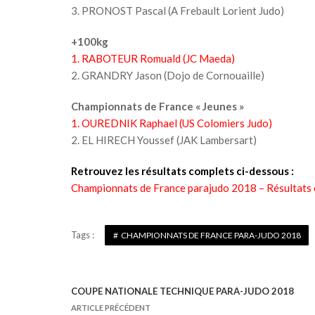
3. PRONOST Pascal (A Frebault Lorient Judo)
+100kg
1. RABOTEUR Romuald (JC Maeda)
2. GRANDRY Jason (Dojo de Cornouaille)
Championnats de France « Jeunes »
1. OUREDNIK Raphael (US Colomiers Judo)
2. EL HIRECH Youssef (JAK Lambersart)
Retrouvez les résultats complets ci-dessous :
Championnats de France parajudo 2018 – Résultats
Tags :
CHAMPIONNATS DE FRANCE PARA-JUDO 2018
COUPE NATIONALE TECHNIQUE PARA-JUDO 2018
N
ARTICLE PRÉCÉDENT