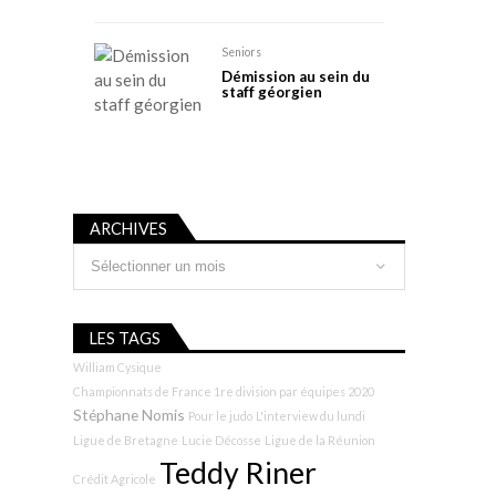
Seniors
Démission au sein du
staff géorgien
ARCHIVES
Archives
LES TAGS
William Cysique
Championnats de France 1re division par équipes 2020
Stéphane Nomis
Pour le judo
L'interview du lundi
Ligue de Bretagne
Lucie Décosse
Ligue de la Réunion
Teddy Riner
Crédit Agricole