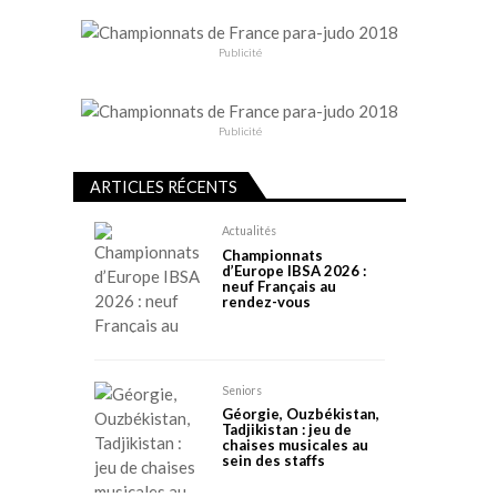
Publicité
Publicité
ARTICLES RÉCENTS
Actualités
Championnats
d’Europe IBSA 2026 :
neuf Français au
rendez-vous
Seniors
Géorgie, Ouzbékistan,
Tadjikistan : jeu de
chaises musicales au
sein des staffs