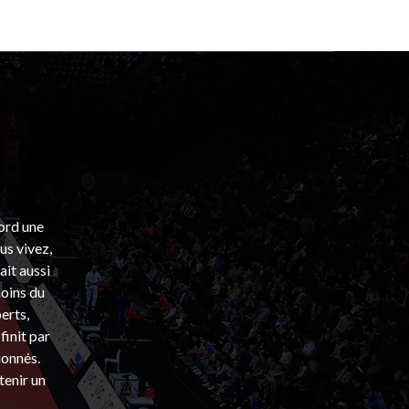
bord une
s vivez,
ait aussi
coins du
erts,
finit par
ionnés.
tenir un