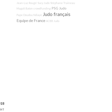
Jean-Luc Rougé
Sucy Judo
Stéphane Traineau
PSG Judo
Magali Baton
crowdfunding
Judo français
Pape Doudou Ndiaye
Equipe de France
ACBB Judo
018
ANT