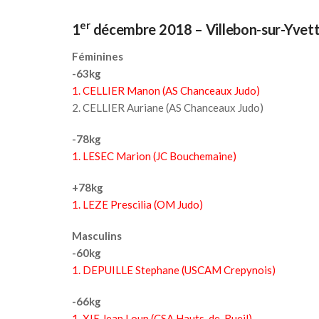
er
1
décembre 2018 – Villebon-sur-Yvett
Féminines
-63kg
1. CELLIER Manon (AS Chanceaux Judo)
2. CELLIER Auriane (AS Chanceaux Judo)
-78kg
1. LESEC Marion (JC Bouchemaine)
+78kg
1. LEZE Prescilia (OM Judo)
Masculins
-60kg
1. DEPUILLE Stephane (USCAM Crepynois)
-66kg
1. XIE Jean Loup (CSA Hauts-de-Rueil)