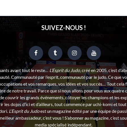
SUIVEZ-NOUS !
uants avant tout le reste…
L’Esprit du Judo
, créé en 2005, c’est d’a
uté. Communauté par l’esprit, communauté par le judo. Ce que vou
ccupations et vos remarques, vos idées et vos succès… Tout cela f
ère de notre travail. Parce que si nous allons pour vous aux quatre 
e couvrir les grands événements, côtoyer les champions et les exp
r les dojos d’ici et d’ailleurs, tout commence par uchi-komi et tout 
dori.
L’Esprit du Judo
est un magazine édité par une équipe de pass
eilleur ambassadeur, c’est vous ! S’abonner au magazine, c’est sou
media spécialisé indépendant.