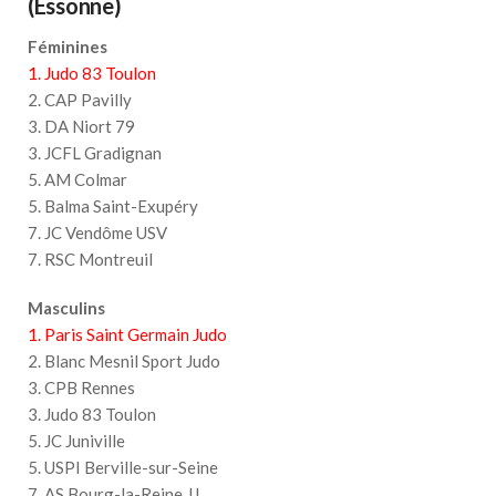
(Essonne)
Féminines
1. Judo 83 Toulon
2. CAP Pavilly
3. DA Niort 79
3. JCFL Gradignan
5. AM Colmar
5. Balma Saint-Exupéry
7. JC Vendôme USV
7. RSC Montreuil
Masculins
1. Paris Saint Germain Judo
2. Blanc Mesnil Sport Judo
3. CPB Rennes
3. Judo 83 Toulon
5. JC Juniville
5. USPI Berville-sur-Seine
7. AS Bourg-la-Reine JJ