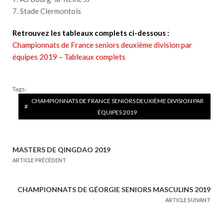
7. Stade Clermontois
Retrouvez les tableaux complets ci-dessous :
Championnats de France seniors deuxième division par
équipes 2019 – Tableaux complets
Tags :
CHAMPIONNATS DE FRANCE SENIORS DEUXIÈME DIVISION PAR
ÉQUIPES 2019
MASTERS DE QINGDAO 2019
N
ARTICLE PRÉCÉDENT
a
v
CHAMPIONNATS DE GÉORGIE SENIORS MASCULINS 2019
i
ARTICLE SUIVANT
g
a