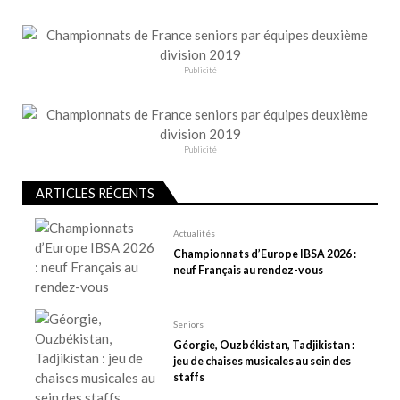
t
i
o
Publicité
n
d
e
Publicité
l
’
ARTICLES RÉCENTS
a
r
Actualités
t
Championnats d’Europe IBSA 2026 :
neuf Français au rendez-vous
i
c
l
Seniors
e
Géorgie, Ouzbékistan, Tadjikistan :
jeu de chaises musicales au sein des
staffs