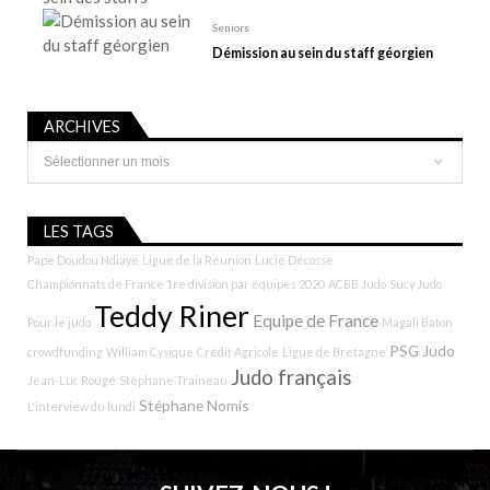
Seniors
Démission au sein du staff géorgien
ARCHIVES
Archives
LES TAGS
Pape Doudou Ndiaye
Ligue de la Réunion
Lucie Décosse
Championnats de France 1re division par équipes 2020
ACBB Judo
Sucy Judo
Teddy Riner
Equipe de France
Pour le judo
Magali Baton
PSG Judo
crowdfunding
William Cysique
Crédit Agricole
Ligue de Bretagne
Judo français
Jean-Luc Rougé
Stéphane Traineau
Stéphane Nomis
L'interview du lundi