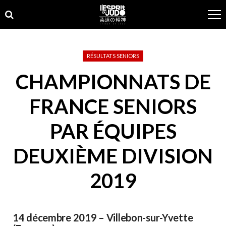
Skip
Skip
to
to
navigation
content
RÉSULTATS SENIORS
CHAMPIONNATS DE
FRANCE SENIORS
PAR ÉQUIPES
DEUXIÈME DIVISION
2019
14 décembre 2019 – Villebon-sur-Yvette