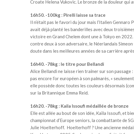
Croate Helena Vukovic. Le bronze de la douleur qui a
16h50. -100kg : Pirelli laisse sa trace
Il n’était pas le favori du jour mais l’Italien Gennaro
avait déjà planté les banderilles avec deux troisième
victoire en Grand Chelem dont une à Tokyo en 2022. C
contre deux à son adversaire, le Néerlandais Simeon Cat
doute dans les meilleures années de sa carrière après,
16h40. -78kg : le titre pour Bellandi
Alice Bellandi ne laisse rien traîner sur son passage
pas encore l’or européen à son palmarès, « seulement 
elle possède donc toutes les couleurs désormais (com
sur la Britannique Emma Reid.
16h20. -78kg : Kaila Issoufi médaillée de bronze
Elle est allée au bout de son idée, Kaïla Issoufi, et bi
championnat d’Europe seniors, la combattante de SGS
Julie Hoelterhoff. Hoelterhoff ? Une ancienne médai