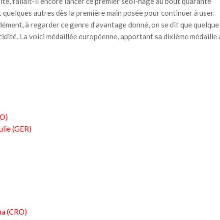
ite, fallait-il encore lancer ce premier seoi-nage au bout quarante
 quelques autres dès la première main posée pour continuer à user.
dément, à regarder ce genre d’avantage donné, on se dit que quelque
ucidité. La voici médaillée européenne, apportant sa dixième médaille 
LO)
lie (GER)
a (CRO)