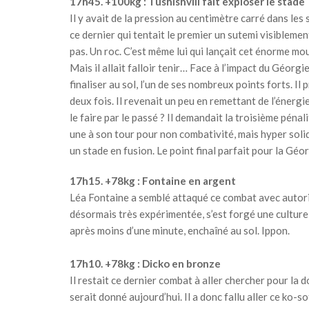
17h45. +100kg : Tushishvili fait exploser le stade
Il y avait de la pression au centimètre carré dans les 
ce dernier qui tentait le premier un sutemi visibleme
pas. Un roc. C’est même lui qui lançait cet énorme mo
Mais il allait falloir tenir… Face à l’impact du Géorg
finaliser au sol, l’un de ses nombreux points forts. Il 
deux fois. Il revenait un peu en remettant de l’énergie
le faire par le passé ? Il demandait la troisième pénal
une à son tour pour non combativité, mais hyper soli
un stade en fusion. Le point final parfait pour la Gé
17h15. +78kg : Fontaine en argent
Léa Fontaine a semblé attaqué ce combat avec autorit
désormais très expérimentée, s’est forgé une culture 
après moins d’une minute, enchaîné au sol. Ippon.
17h10. +78kg : Dicko en bronze
Il restait ce dernier combat à aller chercher pour la
serait donné aujourd’hui. Il a donc fallu aller ce ko