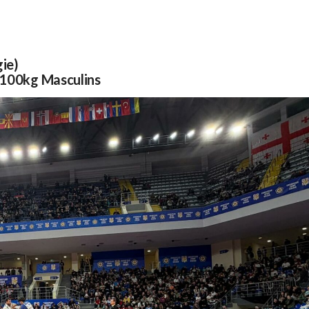
gie)
+100kg Masculins