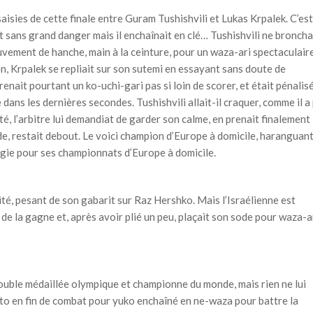
saisies de cette finale entre Guram Tushishvili et Lukas Krpalek. C’est
nt sans grand danger mais il enchaînait en clé… Tushishvili ne broncha
uvement de hanche, main à la ceinture, pour un waza-ari spectaculaire
ien, Krpalek se repliait sur son sutemi en essayant sans doute de
prenait pourtant un ko-uchi-gari pas si loin de scorer, et était pénalis
 dans les dernières secondes. Tushishvili allait-il craquer, comme il a
ité, l’arbitre lui demandiat de garder son calme, en prenait finalement
de, restait debout. Le voici champion d’Europe à domicile, haranguan
orgie pour ses championnats d’Europe à domicile.
é, pesant de son gabarit sur Raz Hershko. Mais l’Israélienne est
de la gagne et, après avoir plié un peu, plaçait son sode pour waza-a
 double médaillée olympique et championne du monde, mais rien ne lui
-soto en fin de combat pour yuko enchaîné en ne-waza pour battre la