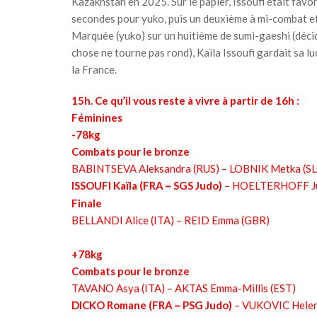
Kazakhstan en 2025. Sur le papier, Issoufi était favor
secondes pour yuko, puis un deuxième à mi-combat et
Marquée (yuko) sur un huitième de sumi-gaeshi (déci
chose ne tourne pas rond), Kaïla Issoufi gardait sa l
la France.
15h. Ce qu’il vous reste à vivre à partir de 16h :
Féminines
-78kg
Combats pour le bronze
BABINTSEVA Aleksandra (RUS) – LOBNIK Metka (S
ISSOUFI Kaïla (FRA
–
SGS Judo)
– HOELTERHOFF Ju
Finale
BELLANDI Alice (ITA) – REID Emma (GBR)
+78kg
Combats pour le bronze
TAVANO Asya (ITA) – AKTAS Emma-Millis (EST)
DICKO Romane (FRA
–
PSG Judo)
– VUKOVIC Helen