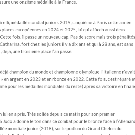
ssure une onzième médaille à la France.
 Pirelli, médaillé mondial juniors 2019, cinquième à Paris cette année,
s places européennes en 2024 et 2025, lui qui afficeh aussi deux
ette fois, il passe un nouveau cap. Pas de score mais trois pénalité
harina, fort chez les juniors il y a dix ans et qui à 28 ans, est sans
 déjà, une troisième place l’an passé.
 : déjà champion du monde et championne olympique, l’Italienne n’avai
» en argent en 2023 et en rbonze en 2022. Cette fois, c’est réparé e
me pour les médailles mondiales du reste) après sa victoire en finale
en lui en a pris. Très solide depuis ce matin pour son premier
 Judo a donné le ton dans ce combat pour le bronze face à l’Alleman
llée mondiale junior (2018), sur le podium du Grand Chelem du