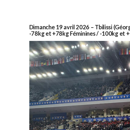
Dimanche 19 avril 2026 – Tbilissi (Géor
-78kg et +78kg Féminines / -100kg et 