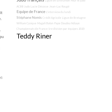
Ligue de la Réunion
Pour le judo
ACBB Judo
Lucie Décosse
Jean-Luc Rougé
Equipe de France
L'interview du lundi
it
Stéphane Nomis
Crédit Agricole
Ligue de Bretagne
.
William Cysique
Magali Baton
Pape Doudou Ndiaye
Championnats de France 1re division par équipes 2020
é
Teddy Riner
 pu
t
ri