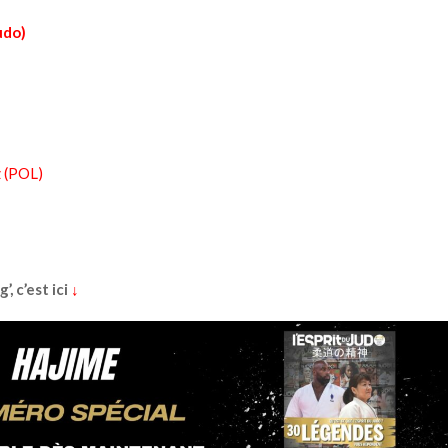
udo)
 (POL)
, c’est ici
↓