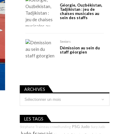
Géorgie, Ouzbékistan,
Tadjikistan : jeu de
chaises musicales au
sein des staffs
Seniors
Démission au sein du
staff géorgien
ARCHIVES
Archives
LES TAGS
PSG Judo
Stéphane Traineau
crowdfunding
Sucy Judo
Judo français