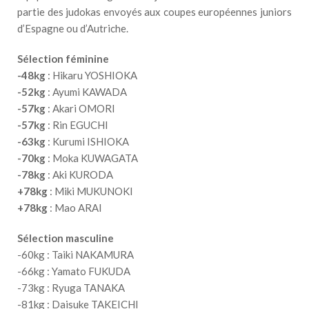
partie des judokas envoyés aux coupes européennes juniors
d’Espagne ou d’Autriche.
Sélection féminine
-48kg
: Hikaru YOSHIOKA
-52kg
: Ayumi KAWADA
-57kg
: Akari OMORI
-57kg
: Rin EGUCHI
-63kg
: Kurumi ISHIOKA
-70kg
: Moka KUWAGATA
-78kg
: Aki KURODA
+78kg
: Miki MUKUNOKI
+78kg
: Mao ARAI
Sélection masculine
-60kg : Taiki NAKAMURA
-66kg : Yamato FUKUDA
-73kg : Ryuga TANAKA
-81kg : Daisuke TAKEICHI