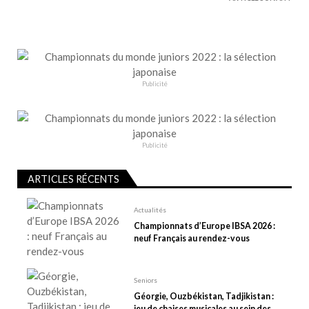
a
t
i
o
n
Publicité
d
e
l
Publicité
’
a
ARTICLES RÉCENTS
r
t
Actualités
Championnats d’Europe IBSA 2026 :
i
neuf Français au rendez-vous
c
l
e
Seniors
Géorgie, Ouzbékistan, Tadjikistan :
jeu de chaises musicales au sein des