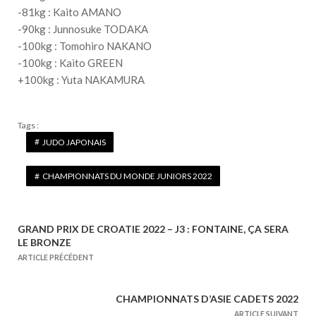
-81kg : Kaito AMANO
-90kg : Junnosuke TODAKA
-100kg : Tomohiro NAKANO
-100kg : Kaito GREEN
+100kg : Yuta NAKAMURA
Tags :
JUDO JAPONAIS
CHAMPIONNATS DU MONDE JUNIORS 2022
GRAND PRIX DE CROATIE 2022 – J3 : FONTAINE, ÇA SERA
N
LE BRONZE
a
ARTICLE PRÉCÉDENT
v
i
CHAMPIONNATS D’ASIE CADETS 2022
g
ARTICLE SUIVANT