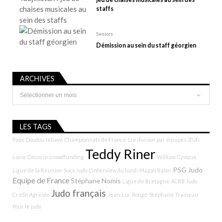
staffs
Seniors
Démission au sein du staff géorgien
ARCHIVES
Archives
LES TAGS
Pape Doudou Ndiaye
Championnats de France 1re division par équipes 2020
Teddy Riner
Lucie Décosse
crowdfunding
William Cysique
PSG Judo
Ligue de la Réunion
Sucy Judo
L'interview du lundi
Magali Baton
Equipe de France
Stéphane Nomis
Ligue de Bretagne
ACBB Judo
Judo français
Crédit Agricole
Jean-Luc Rougé
Stéphane Traineau
Pour le judo