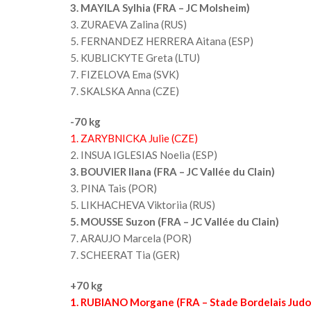
3. MAYILA Sylhia (FRA – JC Molsheim)
3. ZURAEVA Zalina (RUS)
5. FERNANDEZ HERRERA Aitana (ESP)
5. KUBLICKYTE Greta (LTU)
7. FIZELOVA Ema (SVK)
7. SKALSKA Anna (CZE)
-70 kg
1. ZARYBNICKA Julie (CZE)
2. INSUA IGLESIAS Noelia (ESP)
3. BOUVIER Ilana (FRA – JC Vallée du Clain)
3. PINA Tais (POR)
5. LIKHACHEVA Viktoriia (RUS)
5. MOUSSE Suzon (FRA – JC Vallée du Clain)
7. ARAUJO Marcela (POR)
7. SCHEERAT Tia (GER)
+70 kg
1. RUBIANO Morgane (FRA – Stade Bordelais Judo