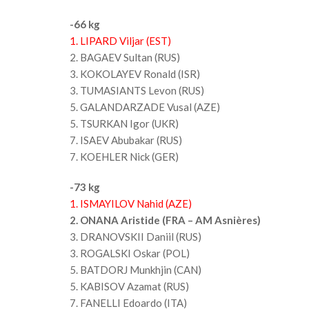
-66 kg
1. LIPARD Viljar (EST)
2. BAGAEV Sultan (RUS)
3. KOKOLAYEV Ronald (ISR)
3. TUMASIANTS Levon (RUS)
5. GALANDARZADE Vusal (AZE)
5. TSURKAN Igor (UKR)
7. ISAEV Abubakar (RUS)
7. KOEHLER Nick (GER)
-73 kg
1. ISMAYILOV Nahid (AZE)
2. ONANA Aristide (FRA – AM Asnières)
3. DRANOVSKII Daniil (RUS)
3. ROGALSKI Oskar (POL)
5. BATDORJ Munkhjin (CAN)
5. KABISOV Azamat (RUS)
7. FANELLI Edoardo (ITA)