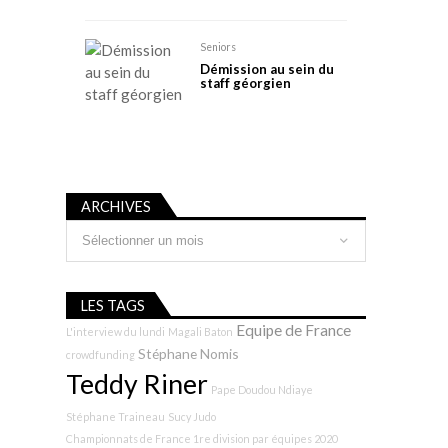
Seniors
Démission au sein du
staff géorgien
ARCHIVES
Archives
LES TAGS
Equipe de France
L'interview du lundi
Magali Baton
Stéphane Nomis
crowdfunding
Teddy Riner
Pape Doudou Ndiaye
Stéphane Traineau
Sucy Judo
Championnats de France 1re division par équipes 2020