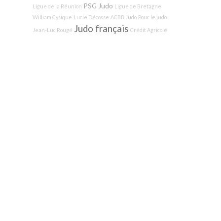
PSG Judo
Ligue de la Réunion
Ligue de Bretagne
William Cysique
Lucie Décosse
ACBB Judo
Pour le judo
Judo français
Jean-Luc Rougé
Crédit Agricole