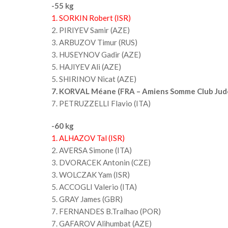
-55 kg
1. SORKIN Robert (ISR)
2. PIRIYEV Samir (AZE)
3. ARBUZOV Timur (RUS)
3. HUSEYNOV Gadir (AZE)
5. HAJIYEV Ali (AZE)
5. SHIRINOV Nicat (AZE)
7. KORVAL Méane (FRA – Amiens Somme Club Jud
7. PETRUZZELLI Flavio (ITA)
-60 kg
1. ALHAZOV Tal (ISR)
2. AVERSA Simone (ITA)
3. DVORACEK Antonin (CZE)
3. WOLCZAK Yam (ISR)
5. ACCOGLI Valerio (ITA)
5. GRAY James (GBR)
7. FERNANDES B.Tralhao (POR)
7. GAFAROV Alihumbat (AZE)