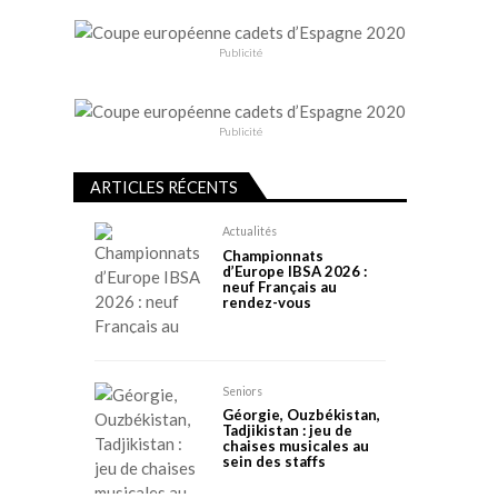
Publicité
Publicité
ARTICLES RÉCENTS
Actualités
Championnats
d’Europe IBSA 2026 :
neuf Français au
rendez-vous
Seniors
Géorgie, Ouzbékistan,
Tadjikistan : jeu de
chaises musicales au
sein des staffs