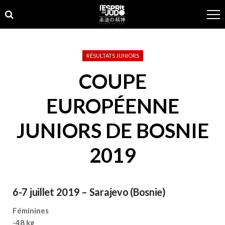
Skip
Skip
to
to
navigation
content
RÉSULTATS JUNIORS
COUPE
EUROPÉENNE
JUNIORS DE BOSNIE
2019
6-7 juillet 2019 – Sarajevo (Bosnie)
Féminines
-48 kg