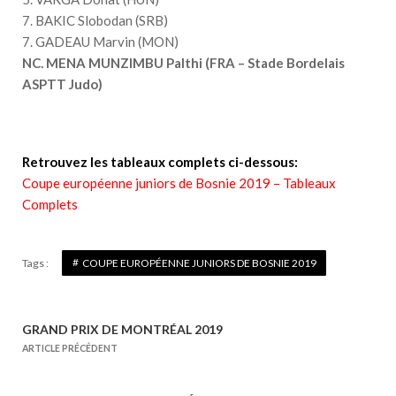
7. BAKIC Slobodan (SRB)
7. GADEAU Marvin (MON)
NC.
MENA MUNZIMBU Palthi (FRA – Stade Bordelais
ASPTT Judo)
Retrouvez les tableaux complets ci-dessous:
Coupe européenne juniors de Bosnie 2019 – Tableaux
Complets
Tags :
COUPE EUROPÉENNE JUNIORS DE BOSNIE 2019
GRAND PRIX DE MONTRÉAL 2019
N
ARTICLE PRÉCÉDENT
a
v