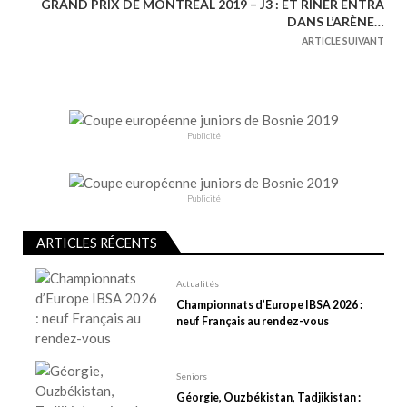
GRAND PRIX DE MONTRÉAL 2019 – J3 : ET RINER ENTRA
i
DANS L’ARÈNE…
g
ARTICLE SUIVANT
a
t
i
o
Publicité
n
d
e
Publicité
l
ARTICLES RÉCENTS
’
a
Actualités
r
Championnats d’Europe IBSA 2026 :
t
neuf Français au rendez-vous
i
c
Seniors
l
Géorgie, Ouzbékistan, Tadjikistan :