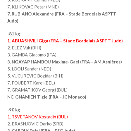
7. KLIKOVAC Petar (MNE)
7. RUBIANO Alexandre (FRA – Stade Bordelais ASPTT
Judo)
-81 kg
1. ABUASHVILI Giga (FRA – Stade Bordelais ASPTT Judo)
2. ELEZ Vuk (BIH)
3. GAMBA Giacomo (ITA)
3. NGAYAP HAMBOU Maxime-Gael (FRA – AM Asnières)
5. LOOIJ Sander (NED)
5. VUCUREVIC Bozidar (BIH)
7. FOUBERT Karel (BEL)
7. GRAMATIKOV Georgi (BUL)
NC. GNAMIEN Tizie (FRA – JC Monaco)
-90 kg
1. TSVETANOV Kostadin (BUL)
2. BRASNJOVIC Darko (SRB)
3. CAROLY Eniel (FRA – PSG Judo)