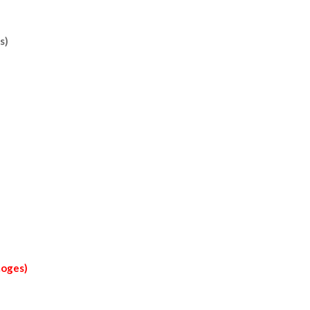
s)
moges)