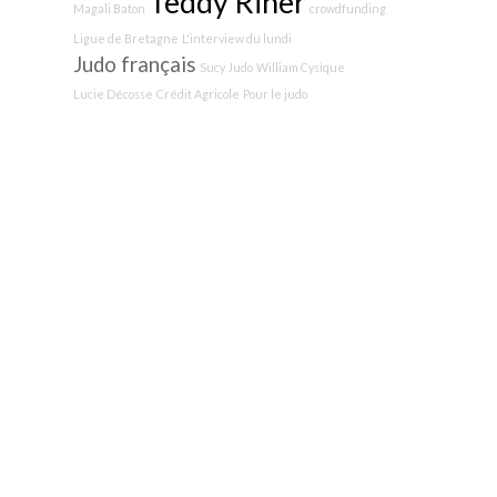
Teddy Riner
Magali Baton
crowdfunding
Ligue de Bretagne
L'interview du lundi
Judo français
Sucy Judo
William Cysique
Lucie Décosse
Crédit Agricole
Pour le judo