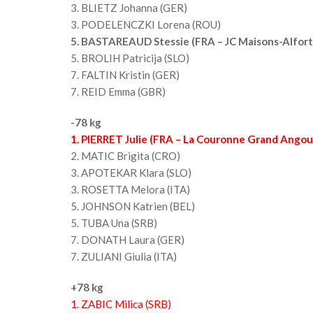
3. BLIETZ Johanna (GER)
3. PODELENCZKI Lorena (ROU)
5. BASTAREAUD Stessie (FRA – JC Maisons-Alfort
5. BROLIH Patricija (SLO)
7. FALTIN Kristin (GER)
7. REID Emma (GBR)
-78 kg
1.
PIERRET Julie (FRA – La Couronne Grand Angou
2. MATIC Brigita (CRO)
3. APOTEKAR Klara (SLO)
3. ROSETTA Melora (ITA)
5. JOHNSON Katrien (BEL)
5. TUBA Una (SRB)
7. DONATH Laura (GER)
7. ZULIANI Giulia (ITA)
+78 kg
1. ZABIC Milica (SRB)