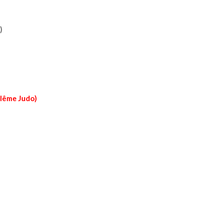
)
lême Judo)