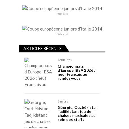
Publicité
Publicité
ARTICLES RÉCENTS
Actualités
Championnats
d’Europe IBSA 2026 :
neuf Français au
rendez-vous
Seniors
Géorgie, Ouzbékistan,
Tadjikistan : jeu de
chaises musicales au
sein des staffs