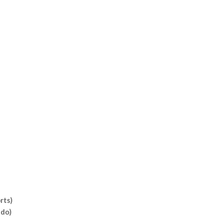
rts)
udo)