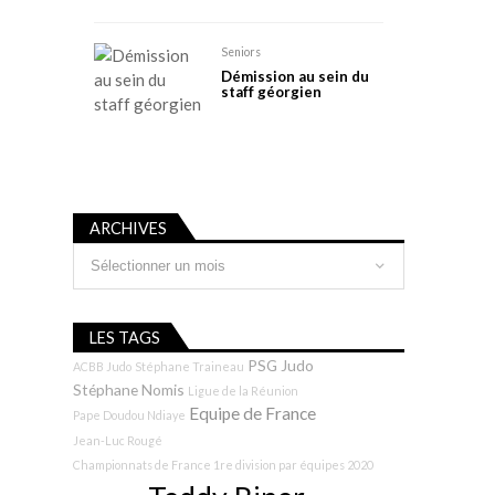
Seniors
Démission au sein du
staff géorgien
ARCHIVES
Archives
LES TAGS
PSG Judo
ACBB Judo
Stéphane Traineau
Stéphane Nomis
Ligue de la Réunion
Equipe de France
Pape Doudou Ndiaye
Jean-Luc Rougé
Championnats de France 1re division par équipes 2020