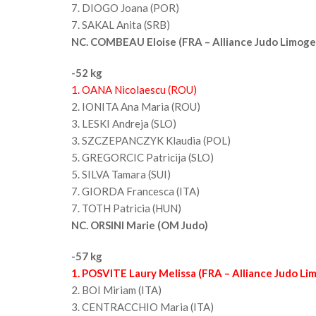
7. DIOGO Joana (POR)
7. SAKAL Anita (SRB)
NC. COMBEAU Eloise (FRA – Alliance Judo Limoge
-52 kg
1. OANA Nicolaescu (ROU)
2. IONITA Ana Maria (ROU)
3. LESKI Andreja (SLO)
3. SZCZEPANCZYK Klaudia (POL)
5. GREGORCIC Patricija (SLO)
5. SILVA Tamara (SUI)
7. GIORDA Francesca (ITA)
7. TOTH Patricia (HUN)
NC. ORSINI Marie (OM Judo)
-57 kg
1. POSVITE Laury Melissa (FRA – Alliance Judo Li
2. BOI Miriam (ITA)
3. CENTRACCHIO Maria (ITA)