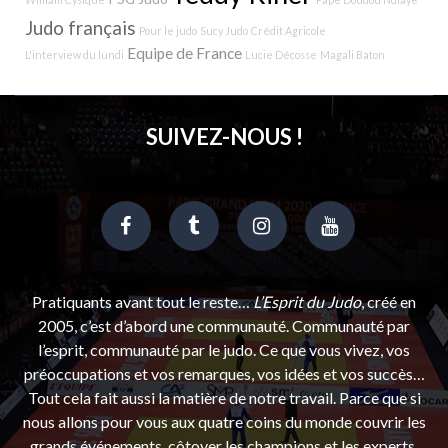
Judo français
Pour le judo
Sucy Judo
Crédit Agricole
Equipe de France
L'interview du lundi
Lucie Décosse
Magali Baton
SUIVEZ-NOUS !
Pratiquants avant tout le reste…
L’Esprit du Judo
, créé en
2005, c’est d’abord une communauté. Communauté par
l’esprit, communauté par le judo. Ce que vous vivez, vos
préoccupations et vos remarques, vos idées et vos succès…
Tout cela fait aussi la matière de notre travail. Parce que si
nous allons pour vous aux quatre coins du monde couvrir les
grands événements, côtoyer les champions et les experts,