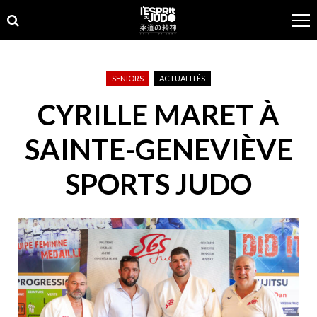
Skip
Skip
to
to
navigation
content
SENIORS
ACTUALITÉS
CYRILLE MARET À
SAINTE-GENEVIÈVE
SPORTS JUDO