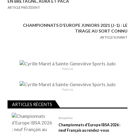
N
EN BRETAGNE, AURA ET PACA
a
ARTICLE PRÉCÉDENT
v
i
CHAMPIONNATS D’EUROPE JUNIORS 2021 (J-1) : LE
g
TIRAGE AU SORT CONNU
a
ARTICLE SUIVANT
t
i
o
n
Publicité
d
e
Publicité
l
’
ARTICLES RÉCENTS
a
r
Actualités
t
Championnats d’Europe IBSA 2026 :
neuf Français au rendez-vous
i