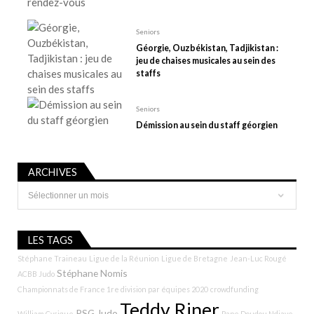
c
l
Seniors
e
Géorgie, Ouzbékistan, Tadjikistan :
jeu de chaises musicales au sein des
staffs
Seniors
Démission au sein du staff géorgien
ARCHIVES
Archives
LES TAGS
Stéphane Traineau
Ligue de la Réunion
Ligue de Bretagne
Jean-Luc Rougé
Stéphane Nomis
ACBB Judo
Championnats de France 1re division par équipes 2020
crowdfunding
Teddy Riner
PSG Judo
William Cysique
Pape Doudou Ndiaye