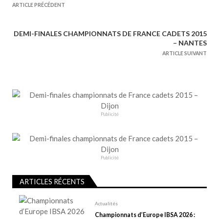
a
ARTICLE PRÉCÉDENT
v
i
DEMI-FINALES CHAMPIONNATS DE FRANCE CADETS 2015
g
– NANTES
a
ARTICLE SUIVANT
t
i
o
n
Publicité
d
e
l
’
Publicité
a
r
ARTICLES RÉCENTS
t
Actualités
i
Championnats d’Europe IBSA 2026 :