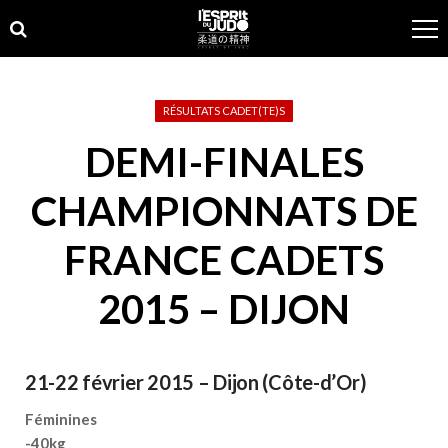
Skip
Skip
to
to
navigation
content
RÉSULTATS CADET(TE)S
DEMI-FINALES
CHAMPIONNATS DE
FRANCE CADETS
2015 – DIJON
21-22 février 2015 – Dijon
(Côte-d’Or)
Féminines
-40kg