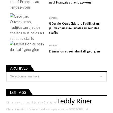
c
neuf Français au rendez-vous
l
e
Seniors
Géorgie, Ouzbékistan, Tadjikistan :
jeu de chaises musicales au sein des
staffs
Seniors
Démission au sein du staff géorgien
ARCHIVES
Archives
LES TAGS
Teddy Riner
L'interview du lundi
Ligue de Bretagne
Championnats de France 1re division par équipes 2020
ACBB Judo