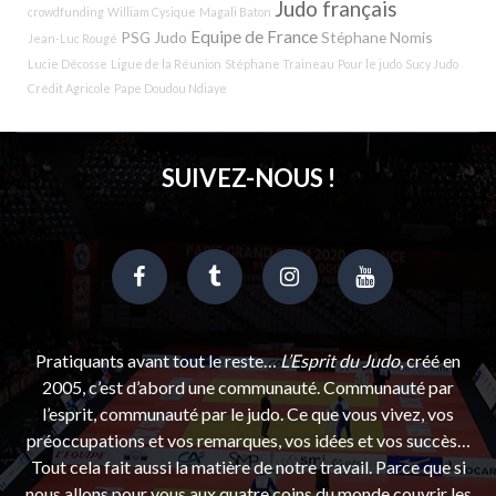
Judo français
crowdfunding
William Cysique
Magali Baton
Equipe de France
PSG Judo
Stéphane Nomis
Jean-Luc Rougé
Lucie Décosse
Ligue de la Réunion
Stéphane Traineau
Pour le judo
Sucy Judo
Crédit Agricole
Pape Doudou Ndiaye
SUIVEZ-NOUS !
Pratiquants avant tout le reste…
L’Esprit du Judo
, créé en
2005, c’est d’abord une communauté. Communauté par
l’esprit, communauté par le judo. Ce que vous vivez, vos
préoccupations et vos remarques, vos idées et vos succès…
Tout cela fait aussi la matière de notre travail. Parce que si
nous allons pour vous aux quatre coins du monde couvrir les