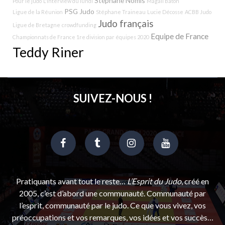
Stéphane Nomis
Pour le judo
L'interview du lundi
Magali Baton
PSG Judo
Ligue de la Réunion
Stéphane Traineau
Lucie Décosse
ACBB Judo
Judo français
Ligue de Bretagne
crowdfunding
Equipe de France
Championnats de France 1re division par équipes 2020
Teddy Riner
SUIVEZ-NOUS !
Pratiquants avant tout le reste…
L’Esprit du Judo
, créé en
2005, c’est d’abord une communauté. Communauté par
l’esprit, communauté par le judo. Ce que vous vivez, vos
préoccupations et vos remarques, vos idées et vos succès…