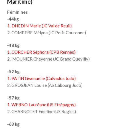
Maritime)
Féminines
-44kg
1. DHEDIN Marie (JC Val de Reuil)
2. COMPERE Mélyna (JC Petit Couronne)
-48 kg
1. CORCHER Séphora (CPB Rennes)
2. MOUNIER Cheyenne (JC Grand Quevilly)
-52 kg
1. PATIN Gwenaelle (Calvados Judo)
2. GROSJEAN Louise (AS Cabourg Judo)
-57 kg
1. WERNO Lauréane (US Etrépagny)
2. CHARNOTET Emeline (US Rugles)
-63 kg