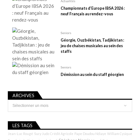
Actualités
i
Championnats d’Europe IBSA 2026 :
c
neuf Français au rendez-vous
l
e
Seniors
Géorgie, Ouzbékistan, Tadjikistan :
jeu de chaises musicales au sein des
staffs
Seniors
Démission au sein du staff géorgien
ARCHIVES
Archives
LES TAGS
Jean-Luc Rougé
Sucy Judo
Crédit Agricole
Pape Doudou Ndiaye
William Cysique