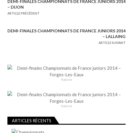
DEMI-FINALES CHAMPIONNATS DE FRANCE JUNIORS 2014
N
– DIJON
a
ARTICLE PRÉCÉDENT
v
i
DEMI-FINALES CHAMPIONNATS DE FRANCE JUNIORS 2014
g
– LALLAING
a
ARTICLE SUIVANT
t
i
o
n
Publicité
d
e
l
’
Publicité
a
r
ARTICLES RÉCENTS
t