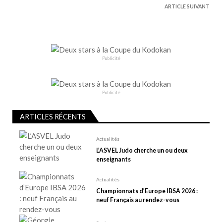
i
ARTICLE SUIVANT
g
a
t
i
Publicité
o
n
d
Publicité
e
l
ARTICLES RÉCENTS
’
Actualités
a
L’ASVEL Judo cherche un ou deux
r
enseignants
t
i
Actualités
Championnats d’Europe IBSA 2026 :
c
neuf Français au rendez-vous
l