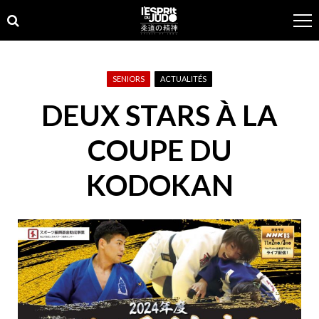
Skip
Skip
to
to
navigation
content
SENIORS
ACTUALITÉS
DEUX STARS À LA
COUPE DU
KODOKAN