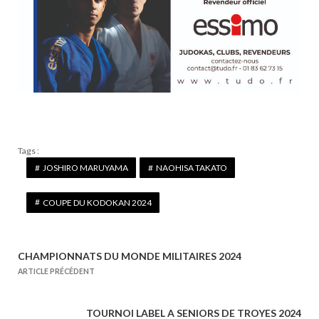
Tags :
JOSHIRO MARUYAMA
NAOHISA TAKATO
COUPE DU KODOKAN 2024
CHAMPIONNATS DU MONDE MILITAIRES 2024
N
ARTICLE PRÉCÉDENT
a
v
TOURNOI LABEL A SENIORS DE TROYES 2024