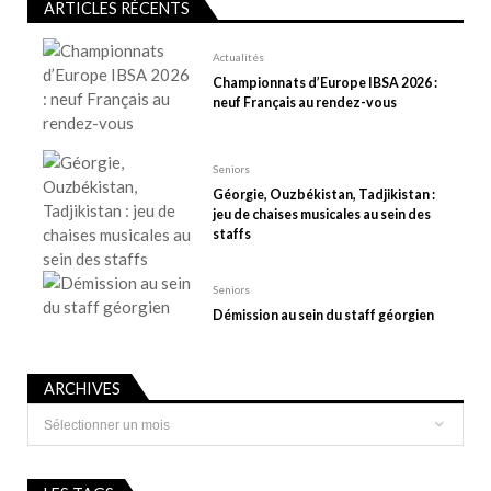
’
ARTICLES RÉCENTS
a
r
Actualités
t
Championnats d’Europe IBSA 2026 :
neuf Français au rendez-vous
i
c
l
Seniors
e
Géorgie, Ouzbékistan, Tadjikistan :
jeu de chaises musicales au sein des
staffs
Seniors
Démission au sein du staff géorgien
ARCHIVES
Archives