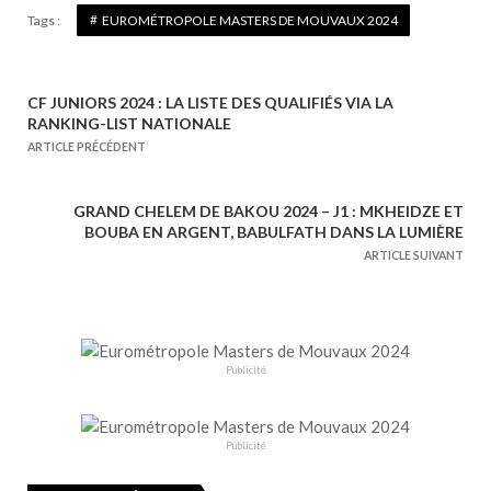
Tags :
EUROMÉTROPOLE MASTERS DE MOUVAUX 2024
CF JUNIORS 2024 : LA LISTE DES QUALIFIÉS VIA LA
N
RANKING-LIST NATIONALE
a
ARTICLE PRÉCÉDENT
v
i
GRAND CHELEM DE BAKOU 2024 – J1 : MKHEIDZE ET
g
BOUBA EN ARGENT, BABULFATH DANS LA LUMIÈRE
a
ARTICLE SUIVANT
t
i
o
n
Publicité
d
e
Publicité
l