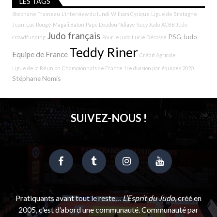
LES TAGS
Stéphane Traineau
L'interview du lundi
William Cysique
Ligue de Bretagne
Jean-Luc Rougé
Magali Baton
Pape Doudou Ndiaye
Sucy Judo
ACBB Judo
Judo français
PSG Judo
crowdfunding
Pour le judo
Lucie Décosse
Teddy Riner
Equipe de France
Crédit Agricole
Ligue de la Réunion
Championnats de France 1re division par équipes 2020
Stéphane Nomis
SUIVEZ-NOUS !
Pratiquants avant tout le reste…
L’Esprit du Judo
, créé en
2005, c’est d’abord une communauté. Communauté par