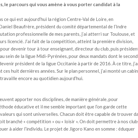
 le parcours qui vous amène à vous porter candidat à la
 ce qui est aujourd’hui la région Centre-Val de Loire, en
aniel Beaufrère, président du comité départemental de l’Indre
utation professionnelle de mes parents, j’ai atterri sur Toulouse, et
 licencié. J’ai fait de la compétition, atteint la première division,
our devenir tour à tour enseignant, directeur du club, puis présiden
au sein de la ligue Midi-Pyrénées, pour deux mandats dont le second
venir président de la ligue Occitanie à partir de 2016. À ce titre, j’a
 ces huit dernières années. Sur le plan personnel, j’ai monté un cabi
travaille encore au quotidien aujourd’hui.
euvent apporter nos disciplines, de manière générale, pour
thode éducative et il me semble important que l’on garde cette
 valeurs qui sont universelles. Chacun doit être capable de trouver d
oit branché « compétition » ou « loisir ». On doit permettre à nos club
ribuer à aider l’individu. Le projet de Jigoro Kano en somme : éduquer