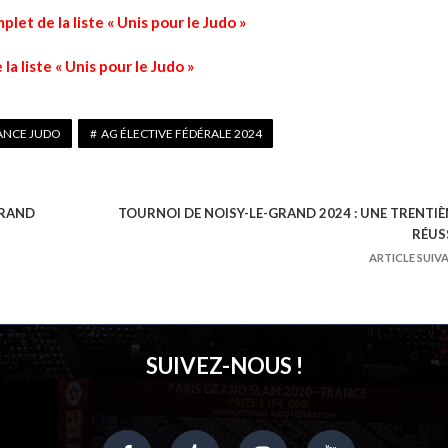
et de la liste « Unis pour le Judo »
 la liste « Unis pour le Judo »
ANCE JUDO
AG ÉLECTIVE FÉDÉRALE 2024
GRAND
TOURNOI DE NOISY-LE-GRAND 2024 : UNE TRENTI
RÉUS
ARTICLE SUIV
SUIVEZ-NOUS !