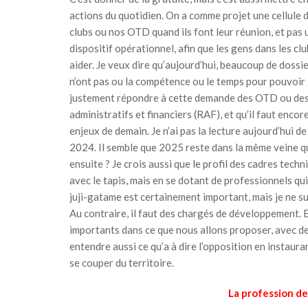
actions du quotidien. On a comme projet une cellule
clubs ou nos OTD quand ils font leur réunion, et pas 
dispositif opérationnel, afin que les gens dans les cl
aider. Je veux dire qu’aujourd’hui, beaucoup de doss
n’ont pas ou la compétence ou le temps pour pouvoir l
justement répondre à cette demande des OTD ou des c
administratifs et financiers (RAF), et qu’il faut enco
enjeux de demain. Je n’ai pas la lecture aujourd’hui 
2024. Il semble que 2025 reste dans la même veine qu
ensuite ? Je crois aussi que le profil des cadres tech
avec le tapis, mais en se dotant de professionnels qu
juji-gatame est certainement important, mais je ne sui
Au contraire, il faut des chargés de développement. Et
importants dans ce que nous allons proposer, avec de
entendre aussi ce qu’a à dire l’opposition en instaura
se couper du territoire.
La profession de 