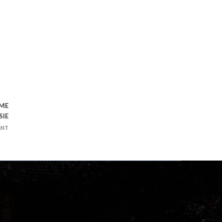
ÈME
SIE
ANT