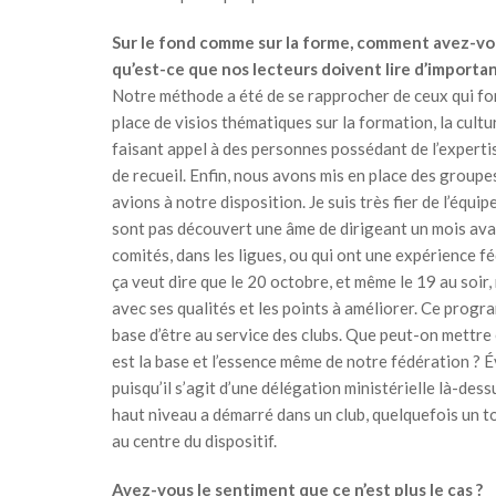
Sur le fond comme sur la forme, comment avez-vous 
qu’est-ce que nos lecteurs doivent lire d’importan
Notre méthode a été de se rapprocher de ceux qui font 
place de visios thématiques sur la formation, la cult
faisant appel à des personnes possédant de l’expert
de recueil. Enfin, nous avons mis en place des groupe
avions à notre disposition. Je suis très fier de l’équi
sont pas découvert une âme de dirigeant un mois avant
comités, dans les ligues, ou qui ont une expérience f
ça veut dire que le 20 octobre, et même le 19 au soi
avec ses qualités et les points à améliorer. Ce prog
base d’être au service des clubs. Que peut-on mettre 
est la base et l’essence même de notre fédération ? É
puisqu’il s’agit d’une délégation ministérielle là-des
haut niveau a démarré dans un club, quelquefois un tou
au centre du dispositif.
Avez-vous le sentiment que ce n’est plus le cas ?