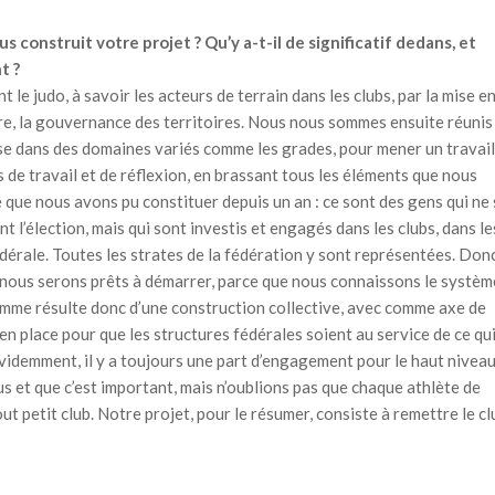
construit votre projet ? Qu’y a-t-il de significatif dedans, et
t ?
le judo, à savoir les acteurs de terrain dans les clubs, par la mise e
ure, la gouvernance des territoires. Nous nous sommes ensuite réunis
ise dans des domaines variés comme les grades, pour mener un travail
s de travail et de réflexion, en brassant tous les éléments que nous
pe que nous avons pu constituer depuis un an : ce sont des gens qui ne
 l’élection, mais qui sont investis et engagés dans les clubs, dans le
édérale. Toutes les strates de la fédération y sont représentées. Don
r, nous serons prêts à démarrer, parce que nous connaissons le systèm
ramme résulte donc d’une construction collective, avec comme axe de
en place pour que les structures fédérales soient au service de ce qu
videmment, il y a toujours une part d’engagement pour le haut niveau
sus et que c’est important, mais n’oublions pas que chaque athlète de
t petit club. Notre projet, pour le résumer, consiste à remettre le cl