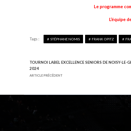
Le programme compl
L’équipe de
Tags :
STÉPHANE NOMIS
FRANK OPITZ
FR
TOURNOI LABEL EXCELLENCE SENIORS DE NOISY-LE-
N
2024
a
ARTICLE PRÉCÉDENT
v
i
g
a
t
i