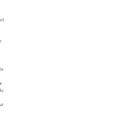
aut
e
te
Je
du
sur