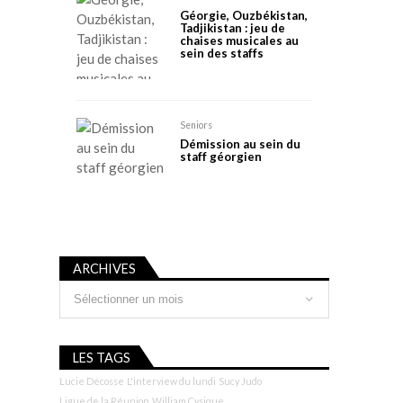
Géorgie, Ouzbékistan,
Tadjikistan : jeu de
chaises musicales au
sein des staffs
Seniors
Démission au sein du
staff géorgien
ARCHIVES
Archives
LES TAGS
Lucie Décosse
L'interview du lundi
Sucy Judo
Ligue de la Réunion
William Cysique