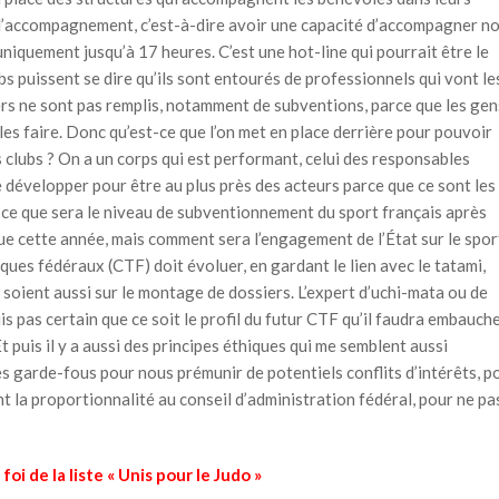
 d’accompagnement, c’est-à-dire avoir une capacité d’accompagner n
uniquement jusqu’à 17 heures. C’est une hot-line qui pourrait être le
ubs puissent se dire qu’ils sont entourés de professionnels qui vont le
iers ne sont pas remplis, notamment de subventions, parce que les gen
es faire. Donc qu’est-ce que l’on met en place derrière pour pouvoir
lubs ? On a un corps qui est performant, celui des responsables
re développer pour être au plus près des acteurs parce que ce sont les
de ce que sera le niveau de subventionnement du sport français après
e cette année, mais comment sera l’engagement de l’État sur le spor
niques fédéraux (CTF) doit évoluer, en gardant le lien avec le tatami,
i soient aussi sur le montage de dossiers. L’expert d’uchi-mata ou de
s pas certain que ce soit le profil du futur CTF qu’il faudra embauche
 puis il y a aussi des principes éthiques qui me semblent aussi
s garde-fous pour nous prémunir de potentiels conflits d’intérêts, p
nt la proportionnalité au conseil d’administration fédéral, pour ne pa
foi de la liste « Unis pour le Judo »