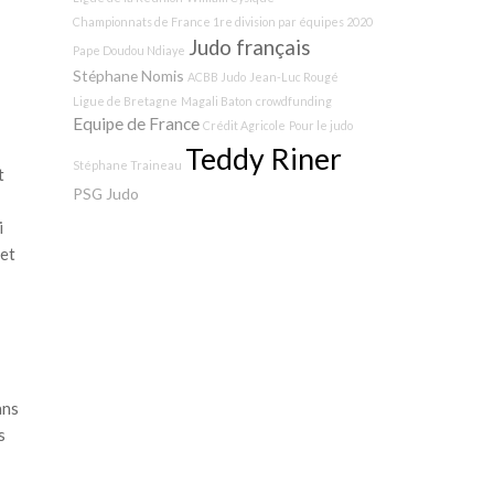
Championnats de France 1re division par équipes 2020
Judo français
Pape Doudou Ndiaye
Stéphane Nomis
ACBB Judo
Jean-Luc Rougé
Ligue de Bretagne
Magali Baton
crowdfunding
Equipe de France
Crédit Agricole
Pour le judo
Teddy Riner
Stéphane Traineau
t
PSG Judo
i
net
ans
s