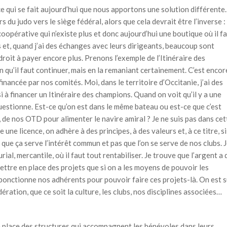
e qui se fait aujourd’hui que nous apportons une solution différente.
 du judo vers le siège fédéral, alors que cela devrait être l’inverse :
oopérative qui n’existe plus et donc aujourd’hui une boutique où il f
us et, quand j’ai des échanges avec leurs dirigeants, beaucoup sont
 droit à payer encore plus. Prenons l’exemple de l’Itinéraire des
n qu’il faut continuer, mais en la remaniant certainement. C’est encor
inancée par nos comités. Moi, dans le territoire d’Occitanie, j’ai des
si à financer un Itinéraire des champions. Quand on voit qu’il y a une
questionne. Est-ce qu’on est dans le même bateau ou est-ce que c’est
, de nos OTD pour alimenter le navire amiral ? Je ne suis pas dans cet
 une licence, on adhère à des principes, à des valeurs et, à ce titre, si
r que ça serve l’intérêt commun et pas que l’on se serve de nos clubs. 
al, mercantile, où il faut tout rentabiliser. Je trouve que l’argent a 
ttre en place des projets que si on a les moyens de pouvoir les
on ponctionne nos adhérents pour pouvoir faire ces projets-là. On est 
dération, que ce soit la culture, les clubs, nos disciplines associées…
en place des structures qui accompagnent les bénévoles dans leurs