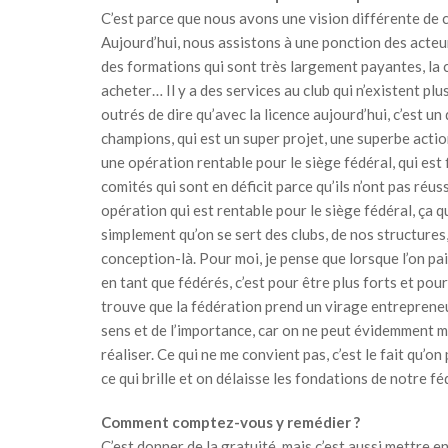
C’est parce que nous avons une vision différente de c
Aujourd’hui, nous assistons à une ponction des acteurs
des formations qui sont très largement payantes, la c
acheter… Il y a des services au club qui n’existent pl
outrés de dire qu’avec la licence aujourd’hui, c’est un
champions, qui est un super projet, une superbe actio
une opération rentable pour le siège fédéral, qui est f
comités qui sont en déficit parce qu’ils n’ont pas réus
opération qui est rentable pour le siège fédéral, ça 
simplement qu’on se sert des clubs, de nos structures
conception-là. Pour moi, je pense que lorsque l’on paie
en tant que fédérés, c’est pour être plus forts et pou
trouve que la fédération prend un virage entrepreneuri
sens et de l’importance, car on ne peut évidemment me
réaliser. Ce qui ne me convient pas, c’est le fait qu’
ce qui brille et on délaisse les fondations de notre fé
Comment comptez-vous y remédier ?
C’est donner de la gratuité, mais c’est aussi mettre 