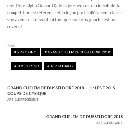
dos. Pour alpha Oumar Djalo la journée reste triomphale, la
compétition de référence et la leçon particulièrement claire :
son avenir est devant lui tant que son bras gauche est au
revers !
Tags :
YOKO ONO
GRAND CHELEM DE DÜSSELDORF 2018
SHOHEI ONO
ALPHA DJALO
GRAND CHELEM DE DÜSSELDORF 2018 – J1 : LES TROIS
N
COUPS DE CYSIQUE
a
ARTICLE PRÉCÉDENT
v
i
GRAND CHELEM DE DÜSSELDORF 2018
g
ARTICLE SUIVANT