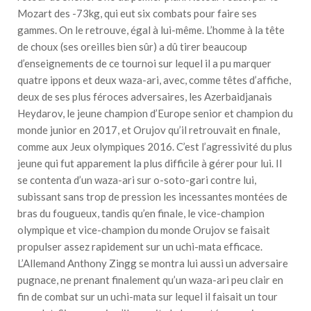
Mozart des -73kg, qui eut six combats pour faire ses
gammes. On le retrouve, égal à lui-même. L’homme à la tête
de choux (ses oreilles bien sûr) a dû tirer beaucoup
d’enseignements de ce tournoi sur lequel il a pu marquer
quatre ippons et deux waza-ari, avec, comme têtes d’affiche,
deux de ses plus féroces adversaires, les Azerbaidjanais
Heydarov, le jeune champion d’Europe senior et champion du
monde junior en 2017, et Orujov qu’il retrouvait en finale,
comme aux Jeux olympiques 2016. C’est l’agressivité du plus
jeune qui fut apparement la plus difficile à gérer pour lui. Il
se contenta d’un waza-ari sur o-soto-gari contre lui,
subissant sans trop de pression les incessantes montées de
bras du fougueux, tandis qu’en finale, le vice-champion
olympique et vice-champion du monde Orujov se faisait
propulser assez rapidement sur un uchi-mata efficace.
L’Allemand Anthony Zingg se montra lui aussi un adversaire
pugnace, ne prenant finalement qu’un waza-ari peu clair en
fin de combat sur un uchi-mata sur lequel il faisait un tour