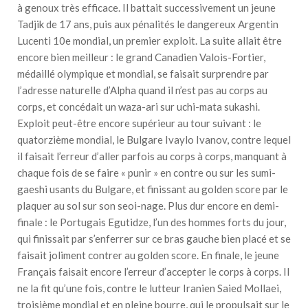
à genoux très efficace. Il battait successivement un jeune
Tadjik de 17 ans, puis aux pénalités le dangereux Argentin
Lucenti 10e mondial, un premier exploit. La suite allait être
encore bien meilleur : le grand Canadien Valois-Fortier,
médaillé olympique et mondial, se faisait surprendre par
l’adresse naturelle d’Alpha quand il n’est pas au corps au
corps, et concédait un waza-ari sur uchi-mata sukashi.
Exploit peut-être encore supérieur au tour suivant : le
quatorzième mondial, le Bulgare Ivaylo Ivanov, contre lequel
il faisait l’erreur d’aller parfois au corps à corps, manquant à
chaque fois de se faire « punir » en contre ou sur les sumi-
gaeshi usants du Bulgare, et finissant au golden score par le
plaquer au sol sur son seoi-nage. Plus dur encore en demi-
finale : le Portugais Egutidze, l’un des hommes forts du jour,
qui finissait par s’enferrer sur ce bras gauche bien placé et se
faisait joliment contrer au golden score. En finale, le jeune
Français faisait encore l’erreur d’accepter le corps à corps. Il
ne la fit qu’une fois, contre le lutteur Iranien Saied Mollaei,
troisième mondial et en pleine bourre, qui le propulsait sur le