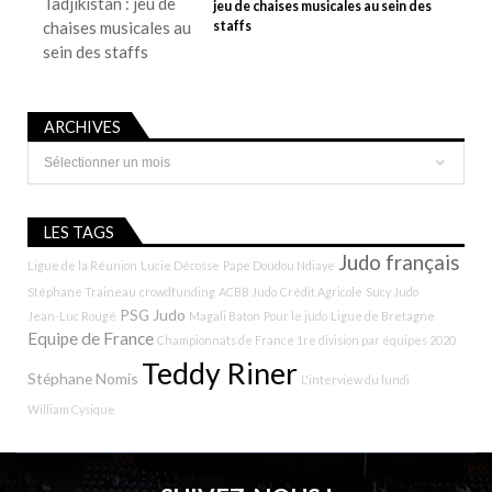
jeu de chaises musicales au sein des
staffs
ARCHIVES
Archives
LES TAGS
Judo français
Ligue de la Réunion
Lucie Décosse
Pape Doudou Ndiaye
Stéphane Traineau
crowdfunding
ACBB Judo
Crédit Agricole
Sucy Judo
PSG Judo
Jean-Luc Rougé
Magali Baton
Pour le judo
Ligue de Bretagne
Equipe de France
Championnats de France 1re division par équipes 2020
Teddy Riner
Stéphane Nomis
L'interview du lundi
William Cysique