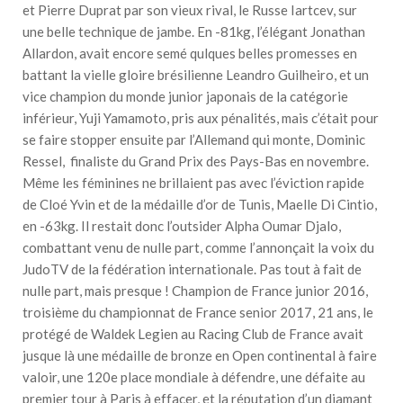
et Pierre Duprat par son vieux rival, le Russe Iartcev, sur
une belle technique de jambe. En -81kg, l’élégant Jonathan
Allardon, avait encore semé qulques belles promesses en
battant la vielle gloire brésilienne Leandro Guilheiro, et un
vice champion du monde junior japonais de la catégorie
inférieur, Yuji Yamamoto, pris aux pénalités, mais c’était pour
se faire stopper ensuite par l’Allemand qui monte, Dominic
Ressel, finaliste du Grand Prix des Pays-Bas en novembre.
Même les féminines ne brillaient pas avec l’éviction rapide
de Cloé Yvin et de la médaille d’or de Tunis, Maelle Di Cintio,
en -63kg. Il restait donc l’outsider Alpha Oumar Djalo,
combattant venu de nulle part, comme l’annonçait la voix du
JudoTV de la fédération internationale. Pas tout à fait de
nulle part, mais presque ! Champion de France junior 2016,
troisième du championnat de France senior 2017, 21 ans, le
protégé de Waldek Legien au Racing Club de France avait
jusque là une médaille de bronze en Open continental à faire
valoir, une 120e place mondiale à défendre, une défaite au
premier tour à Paris à effacer, et la réputation d’un diamant