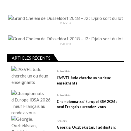
a
t
i
o
Publicité
n
d
e
Publicité
l
ARTICLES RÉCENTS
’
a
Actualités
r
L’ASVEL Judo cherche un ou deux
t
enseignants
i
Actualités
c
Championnats d’Europe IBSA 2026 :
l
neuf Français au rendez-vous
e
Seniors
Géorgie, Ouzbékistan, Tadjikistan :