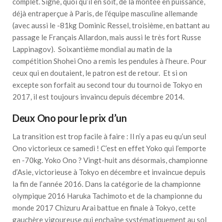
complet. Signe, quoi qu’il en soit, de la montée en puissance,
déjà entraperçue à Paris, de l’équipe masculine allemande
(avec aussi le -81kg Dominic Ressel, troisième, en battant au
passage le Français Allardon, mais aussi le très fort Russe
Lappinagov). Soixantième mondial au matin de la
compétition Shohei Ono a remis les pendules à l’heure. Pour
ceux qui en doutaient, le patron est de retour. Et si on
excepte son forfait au second tour du tournoi de Tokyo en
2017, il est toujours invaincu depuis décembre 2014.
Deux Ono pour le prix d’un
La transition est trop facile à faire : Il n’y a pas eu qu’un seul
Ono victorieux ce samedi ! C’est en effet Yoko qui l’emporte
en -70kg. Yoko Ono ? Vingt-huit ans désormais, championne
d’Asie, victorieuse à Tokyo en décembre et invaincue depuis
la fin de l’année 2016. Dans la catégorie de la championne
olympique 2016 Haruka Tachimoto et de la championne du
monde 2017 Chizuru Arai battue en finale à Tokyo, cette
gauchère vigoureuse qui enchaîne systématiquement au sol