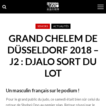
Skip
Skip
to
to
navigation
content
SENIORS
ACTUALITÉS
GRAND CHELEM DE
DÜSSELDORF 2018 –
J2 : DJALO SORT DU
LOT
Un masculin français sur le podium !
Pour le grand public du judo, ce samedi était bien sûr celui du
retour de Shohei Ono au pemier plan. Retour réussi par le