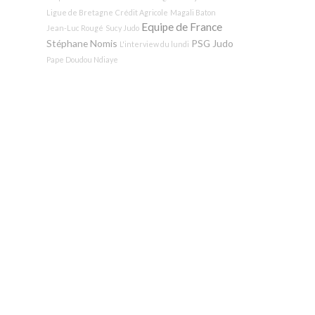
Ligue de Bretagne
Crédit Agricole
Magali Baton
Equipe de France
Jean-Luc Rougé
Sucy Judo
Stéphane Nomis
PSG Judo
L'interview du lundi
Pape Doudou Ndiaye