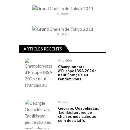
Publicité
Publicité
ARTICLES RÉCENTS
Actualités
Championnats
d’Europe IBSA 2026 :
neuf Français au
rendez-vous
Seniors
Géorgie, Ouzbékistan,
Tadjikistan : jeu de
chaises musicales au
sein des staffs