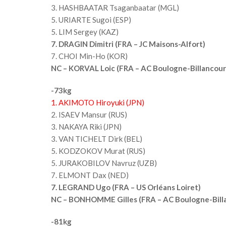
3. HASHBAATAR Tsaganbaatar (MGL)
5. URIARTE Sugoi (ESP)
5. LIM Sergey (KAZ)
7. DRAGIN Dimitri (FRA – JC Maisons-Alfort)
7. CHOI Min-Ho (KOR)
NC – KORVAL Loic (FRA – AC Boulogne-Billancour
-73kg
1. AKIMOTO Hiroyuki (JPN)
2. ISAEV Mansur (RUS)
3. NAKAYA Riki (JPN)
3. VAN TICHELT Dirk (BEL)
5. KODZOKOV Murat (RUS)
5. JURAKOBILOV Navruz (UZB)
7. ELMONT Dax (NED)
7. LEGRAND Ugo (FRA – US Orléans Loiret)
NC – BONHOMME Gilles (FRA – AC Boulogne-Bill
-81kg