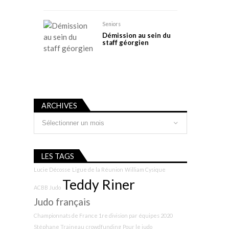
Seniors
Démission au sein du
staff géorgien
ARCHIVES
Archives
LES TAGS
Lucie Décosse
Ligue de la Réunion
William Cysique
Teddy Riner
ACBB Judo
Judo français
Championnats de France 1re division par équipes 2020
Stéphane Traineau
crowdfunding
Pour le judo