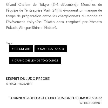
Grand Chelem de Tokyo (3-4 décembre). Membres de
l’équipe de l’entreprise Park 24, ils évoquent un manque de
temps de préparation entre les championnats du monde et
l’évévement tokyoïte. Takato sera remplacé par Yamato
Fukuda, Abe par Shinsei Hattori.
Tags :
HIFUMI ABE
NAOHISA TAKATO
GRAND CHELEM DE TOKYO 2022
L’ESPRIT DU JUDO PRÉCISE
N
ARTICLE PRÉCÉDENT
a
v
TOURNOI LABEL EXCELLENCE JUNIORS DE LIMOGES 2022
i
ARTICLE SUIVANT
g