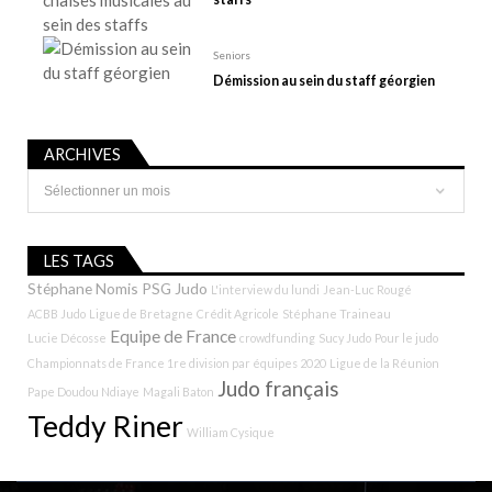
Seniors
Démission au sein du staff géorgien
ARCHIVES
Archives
LES TAGS
Stéphane Nomis
PSG Judo
L'interview du lundi
Jean-Luc Rougé
ACBB Judo
Ligue de Bretagne
Crédit Agricole
Stéphane Traineau
Equipe de France
Lucie Décosse
crowdfunding
Sucy Judo
Pour le judo
Championnats de France 1re division par équipes 2020
Ligue de la Réunion
Judo français
Pape Doudou Ndiaye
Magali Baton
Teddy Riner
William Cysique