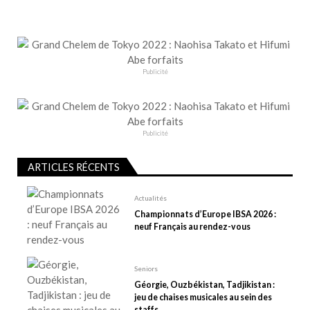
a
t
i
o
Publicité
n
d
e
Publicité
l
’
ARTICLES RÉCENTS
a
r
Actualités
t
Championnats d’Europe IBSA 2026 :
neuf Français au rendez-vous
i
c
l
Seniors
e
Géorgie, Ouzbékistan, Tadjikistan :
jeu de chaises musicales au sein des
staffs