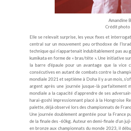
Amandine Bu
Crédit photo 
Elle se relevait surprise, les yeux fixes et interrog
central sur un mouvement peu orthodoxe de l’Israél
technique qui n’appartenait indubitablement pas au
kumikata en forme de « bras/tête ». Une initiative s
la barre d’épaule pour un avantage que la vice 
consécutives en autant de combats contre la champion
mondiale 2021 et septième à Doha il y a un mois, s’
argent après une journée jusque-là parfaitement ma
mondiale a la capacité d’apprendre de ses adversaire
harai-goshi impressionnant placé à la Hongroise Re
palette, déjà observé lors des championnats de Franc
Une journée doublement argentée pour la France pui
de la finale des -60kg. Auteur en demi-finale d’un j
en bronze aux championnats du monde 2023, il début