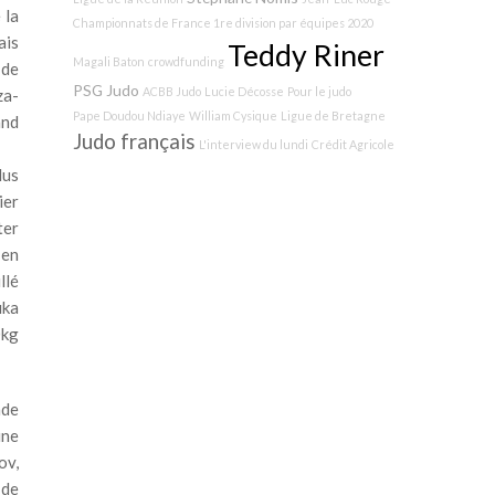
 la
Championnats de France 1re division par équipes 2020
ais
Teddy Riner
Magali Baton
crowdfunding
 de
PSG Judo
ACBB Judo
Lucie Décosse
Pour le judo
za-
Pape Doudou Ndiaye
William Cysique
Ligue de Bretagne
and
Judo français
L'interview du lundi
Crédit Agricole
lus
ier
ter
 en
llé
uka
0kg
nde
une
ov,
 de