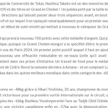
empai de l’université de Tokai, Naohisa Takato est un des monstres de
9) et dix titres en Grand en Chelem ! Un judoka petit par la taille m
 directions qui laissait passer deux-trois séquences avant, en bout
 vif et sur lequel il se replaçait remarquablement pour un premier wa
it un début de sumi-otoshi qui mettait à nouveau le vainqueur du Gr
 qui prend à nouveau 700 points avec cette médaille d’argent. Qui p
ique, puisque ce Grand Chelem mongol a la spécifité d’être le prem
 vue de Paris 2024. Un premier point positif auquel il faut en ajou
ouveau une efficacité redoutable en ne-waza (celle qu’il avait
tient dans ses prises d’initiative. Un travail de fond pour le médai
gent de Cédric Revol la semaine dernière à Astana – et en comptant L
okas dans les quinze meilleurs mondiaux dans cette catégorie des -6
ponne en -48kg grâce à Hikari Yoshioka, 20 ans, championne du mo
ictorieuse pour sa première sortie internationale sur le circuit; 
e pieu des -66kg Bashkuu Yondonperenlei face au Tadjik Obid Dzheb
es; une victoire canadienne enfin en -57kg avec la démonstration