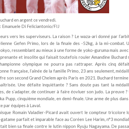
chard en argent ce vendredi.
: Emanuele Di Feliciantonio/FIJ
ateurs vers les superviseurs. La raison ? Le waza-ari donné par l’arbi
ienne Gefen Primo, lors de la finale des -52kg, à la mi-combat. 
 gokyo, ressemblant au mieux à une forme de yoko-guruma mais avec
urprenante et insolite qui faisait toutefois rouler Amandine Buchard 
championne olympique ne pourra pas rattraper. Après cinq défai
ne française, l’aînée de la famille Primo, 23 ans seulement, médail
offre son second Grand Chelem après Paris en 2021. Buchard termine
îtrisée. Une défaite inquiétante ? Sans doute pas tant la médail
s, de s’adapter, de continuer à faire éovluer son judo. La preuve ?
ka Pupp, cinquième mondiale, en demi-finale. Une arme de plus dans
e par équipes à Laval.
sque Romain Valadier-Picard avait ouvert le compteur tricolore l
uji-gatame parfait et imparable face au Coréen Lee Harim, n°3 mondial
ait bien sa finale contre le lutin nippon Ryuju Nagayama. De pass