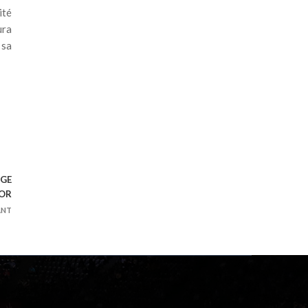
ité
ura
 sa
NGE
 OR
ANT