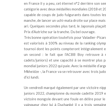
en France il y a peu, cet éternel n°2 derrière son s
catégorie avec deux médailles mondiales (2018 et 201
capable de coups de judo fulgurants dans toutes les
manche, de lancer un uchi-mata droite sur place mais
ari. Quelques secondes plus tard, le Japonais plaça
Prix d’Autriche sur la tranche. Du bel ouvrage.
Très bonne opération toutefois pour Valadier-Picard
est valorisés à 100% au niveau de la ranking olymp
tournoi dont les points compteront intégralement en
un second : le fait que l’ACBB Boy retrouve à n
cadets/juniors) et une capacité à se montrer plus pa
mondial juniors 2022 qui paie. Avec la médaille d’ar
Mkheidze -, la France va se retrouver avec trois jud
d’ici lundi.
Un vendredi marqué également par une victoire nip
juniors 2022, championne du monde cadette 2019 et v
victoire mongole devant une foule en délire pour l
vainqueur chez lui à Duchanbé il y a trois semain