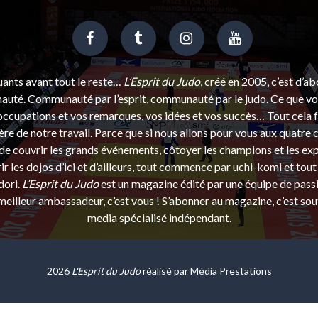
uants avant tout le reste…
L’Esprit du Judo
, créé en 2005, c’est d’a
uté. Communauté par l’esprit, communauté par le judo. Ce que vou
ccupations et vos remarques, vos idées et vos succès… Tout cela f
ère de notre travail. Parce que si nous allons pour vous aux quatre 
e couvrir les grands événements, côtoyer les champions et les exp
r les dojos d’ici et d’ailleurs, tout commence par uchi-komi et tout 
dori.
L’Esprit du Judo
est un magazine édité par une équipe de pass
eilleur ambassadeur, c’est vous ! S’abonner au magazine, c’est sou
media spécialisé indépendant.
2026
L'Esprit du Judo
réalisé par
Média Prestations