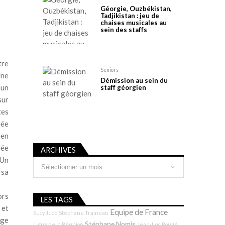
Géorgie, Ouzbékistan,
Tadjikistan : jeu de
chaises musicales au
sein des staffs
tre
Seniors
Une
Démission au sein du
 un
staff géorgien
sur
tes
lée
 en
lée
ARCHIVES
 Un
Archives
 sa
ors
LES TAGS
 et
Equipe de France
Sucy Judo
Stéphane Traineau
age
Stéphane Nomis
Ligue de la Réunion
Jean-Luc Rougé