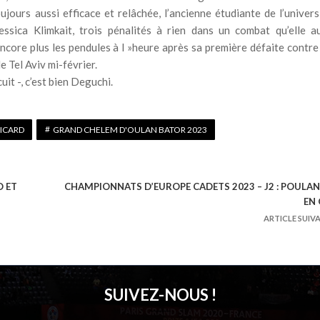
ours aussi efficace et relâchée, l’ancienne étudiante de l’univers
ssica Klimkait, trois pénalités à rien dans un combat qu’elle a
ore plus les pendules à l »heure après sa première défaite contre
e Tel Aviv mi-février.
it -, c’est bien Deguchi.
PICARD
GRAND CHELEM D'OULAN BATOR 2023
D ET
CHAMPIONNATS D’EUROPE CADETS 2023 – J2 : POULA
EN
ARTICLE SUIV
SUIVEZ-NOUS !