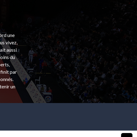
bord une
s vivez,
ait aussi
coins du
erts,
finit par
ionnés.
tenir un