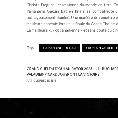
Christa Deguchi, championne du monde en titre. Touj
Yamanashi Gakuin bat en finale sa compatriote Je
outrageusement dominé. Une manière de remettre enc
meilleure ennemie lors de la finale du Grand Chelem d
La meilleure -57kg canadienne – et sans doute du circu
Tags :
AMANDINE BUCHARD
ROMAIN VALADIER 
GRAND CHELEM D’OULAN BATOR 2023 – J1 : BUCHAR
N
VALADIER-PICARD JOUERONT LA VICTOIRE
a
ARTICLE PRÉCÉDENT
v
i
g
a
t