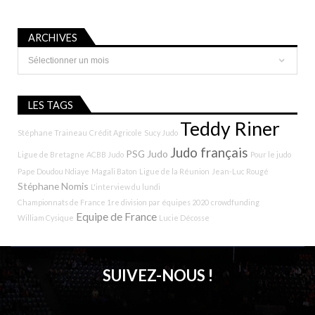
ARCHIVES
Archives
LES TAGS
Teddy Riner
Stéphane Traineau
Crédit Agricole
Sucy Judo
Judo français
PSG Judo
Ligue de Bretagne
ACBB Judo
Pour le judo
Pape Doudou Ndiaye
Magali Baton
Ligue de la Réunion
Jean-Luc Rougé
Stéphane Nomis
L'interview du lundi
Championnats de France 1re division par équipes 2020
crowdfunding
Equipe de France
William Cysique
Lucie Décosse
SUIVEZ-NOUS !