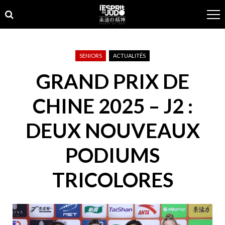
Skip
Skip
to
to
navigation
content
SENIORS
ACTUALITÉS
GRAND PRIX DE
CHINE 2025 – J2 :
DEUX NOUVEAUX
PODIUMS
TRICOLORES