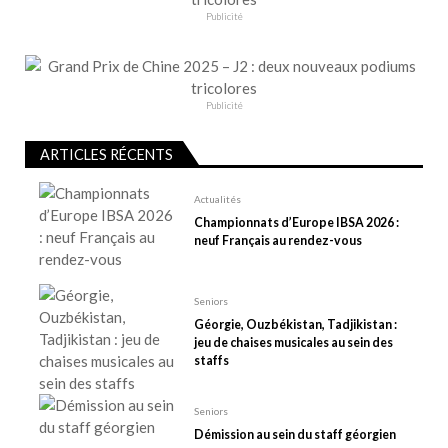
n
Publicité
d
e
l
Publicité
’
a
ARTICLES RÉCENTS
r
t
Actualités
Championnats d’Europe IBSA 2026 :
i
neuf Français au rendez-vous
c
l
e
Seniors
Géorgie, Ouzbékistan, Tadjikistan :
jeu de chaises musicales au sein des
staffs
Seniors
Démission au sein du staff géorgien