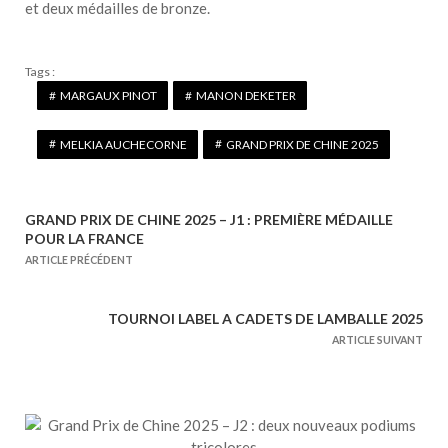
et deux médailles de bronze.
Tags :
MARGAUX PINOT
MANON DEKETER
MELKIA AUCHECORNE
GRAND PRIX DE CHINE 2025
GRAND PRIX DE CHINE 2025 – J1 : PREMIÈRE MÉDAILLE
N
POUR LA FRANCE
a
ARTICLE PRÉCÉDENT
v
i
TOURNOI LABEL A CADETS DE LAMBALLE 2025
g
ARTICLE SUIVANT
a
t
i
o