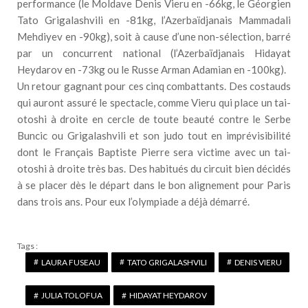
performance (le Moldave Denis Vieru en -66kg, le Géorgien
Tato Grigalashvili en -81kg, l’Azerbaïdjanais Mammadali
Mehdiyev en -90kg), soit à cause d’une non-sélection, barré
par un concurrent national (l’Azerbaïdjanais Hidayat
Heydarov en -73kg ou le Russe Arman Adamian en -100kg).
Un retour gagnant pour ces cinq combattants. Des costauds
qui auront assuré le spectacle, comme Vieru qui place un tai-
otoshi à droite en cercle de toute beauté contre le Serbe
Buncic ou Grigalashvili et son judo tout en imprévisibilité
dont le Français Baptiste Pierre sera victime avec un tai-
otoshi à droite très bas. Des habitués du circuit bien décidés
à se placer dès le départ dans le bon alignement pour Paris
dans trois ans. Pour eux l’olympiade a déjà démarré.
Tags :
LAURA FUSEAU
TATO GRIGALASHVILI
DENIS VIERU
JULIA TOLOFUA
HIDAYAT HEYDAROV