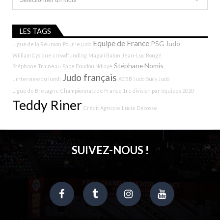
LES TAGS
Equipe de France
PSG Judo
Ligue de la Réunion
Pour le judo
William Cysique
crowdfunding
Magali Baton
Jean-Luc Rougé
Stéphane Nomis
Stéphane Traineau
Pape Doudou Ndiaye
Judo français
L'interview du lundi
ACBB Judo
Sucy Judo
Ligue de Bretagne
Championnats de France 1re division par équipes 2020
Teddy Riner
Crédit Agricole
Lucie Décosse
SUIVEZ-NOUS !