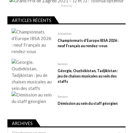
e
Publicité
l
’
ARTICLES RÉCENTS
a
r
Actualités
t
Championnats d’Europe IBSA 2026 :
neuf Français au rendez-vous
i
c
l
Seniors
e
Géorgie, Ouzbékistan, Tadjikistan :
jeu de chaises musicales au sein des
staffs
Seniors
Démission au sein du staff géorgien
ARCHIVES
Archives