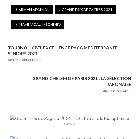
ARMAN ADAMIAN
GRAND PRIX DE ZAGREB 2021
MAMMADALI MEDHIYEV
TOURNOI LABEL EXCELLENCE PACA MÉDITERRANÉE
N
SENIORS 2021
a
ARTICLE PRÉCÉDENT
v
i
GRAND CHELEM DE PARIS 2021 : LA SÉLECTION
g
JAPONAISE
a
ARTICLE SUIVANT
t
i
o
n
Publicité
d