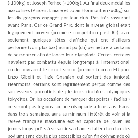
(-100kg) et Joseph Terhec (+100kg). Au final deux médailles
masculines (Vincent Limare et Jolan Florimont en -60kg) sur
les dix garçons engagés par leur club. Pas très rassurant
avant Paris. Car ce Grand Prix, dont le niveau global était
logiquement moyen (première compétition post-JO) avec
seulement quelques têtes d’affiche qui ont d’ailleurs
performé (voir plus bas) aurait pu (dû) permettre à certains
de se montrer afin de lancer leur olympiade. Certes, certains
n’avaient pas combattu depuis longtemps à l’international,
ou découvraient le circuit senior (premier tournoi FIJ pour
Enzo Gibelli et Tizie Gnamien qui sortent des juniors).
Néanmoins, certains sont légitimement perçus comme des
successeurs potentiels de plusieurs titulaires olympiques
tokyoïtes. Or, les occasions de marquer des points « faciles »
ne seront pas légions sur une olympiade à trois ans. Paris,
dans trois semaines, aura au minimum l’intérêt de voir si la
relève française masculine est en capacité de jouer les
jeunes loups, prêts à se saisir sa chance d’aller chercher des
podiums sans doute plus accessibles qu’en fin d’olympiade où