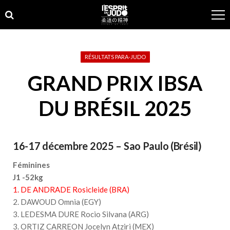
Skip
Skip
to
to
navigation
content
RÉSULTATS PARA-JUDO
GRAND PRIX IBSA
DU BRÉSIL 2025
16-17 décembre 2025 – Sao Paulo (Brésil)
Féminines
J1 -52kg
1. DE ANDRADE Rosicleide (BRA)
2. DAWOUD Omnia (EGY)
3. LEDESMA DURE Rocio Silvana (ARG)
3. ORTIZ CARREON Jocelyn Atziri (MEX)