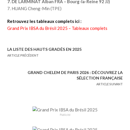
7. DE LARMINAT Alban FRA – Bourg-la-Reine 92 JJ)
7. HUANG Cheng-Min (TPE)
Retrouvez les tableaux complets ici :
Grand Prix IBSA du Brésil 2025 – Tableaux complets
LA LISTE DES HAUTS GRADÉS EN 2025
N
ARTICLE PRÉCÉDENT
a
v
GRAND CHELEM DE PARIS 2026 : DÉCOUVREZ LA
i
SÉLECTION FRANÇAISE
g
ARTICLE SUIVANT
a
t
i
o
Publicité
n
d