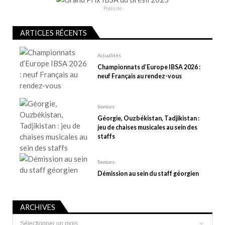
e
Publicité
l
ARTICLES RÉCENTS
’
a
Actualités
r
Championnats d’Europe IBSA 2026 :
t
neuf Français au rendez-vous
i
c
Seniors
l
Géorgie, Ouzbékistan, Tadjikistan :
e
jeu de chaises musicales au sein des
staffs
Seniors
Démission au sein du staff géorgien
ARCHIVES
Archives