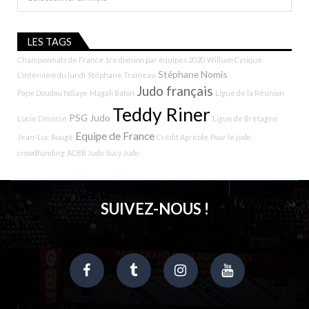
LES TAGS
Championnats de France 1re division par équipes 2020
William Cysique
Stéphane Nomis
L'interview du lundi
Stéphane Traineau
Judo français
Pape Doudou Ndiaye
Magali Baton
Ligue de la Réunion
Teddy Riner
PSG Judo
Lucie Décosse
Ligue de Bretagne
Equipe de France
Jean-Luc Rougé
Crédit Agricole
Pour le judo
crowdfunding
ACBB Judo
Sucy Judo
SUIVEZ-NOUS !