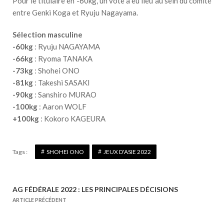
Pour le titulaire en -60kg, un vote a eu lieu au sein du comité
entre Genki Koga et Ryuju Nagayama.
Sélection masculine
-60kg
: Ryuju NAGAYAMA
-66kg
: Ryoma TANAKA
-73kg
: Shohei ONO
-81kg
: Takeshi SASAKI
-90kg
: Sanshiro MURAO
-100kg
: Aaron WOLF
+100kg
: Kokoro KAGEURA
Tags :
SHOHEI ONO
JEUX D'ASIE 2022
AG FÉDÉRALE 2022 : LES PRINCIPALES DÉCISIONS
N
ARTICLE PRÉCÉDENT
a
v