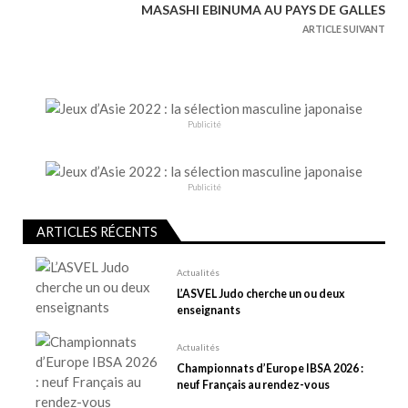
MASASHI EBINUMA AU PAYS DE GALLES
i
ARTICLE SUIVANT
g
a
t
i
Publicité
o
n
d
Publicité
e
l
ARTICLES RÉCENTS
’
Actualités
a
L’ASVEL Judo cherche un ou deux
r
enseignants
t
i
Actualités
Championnats d’Europe IBSA 2026 :
c
neuf Français au rendez-vous
l