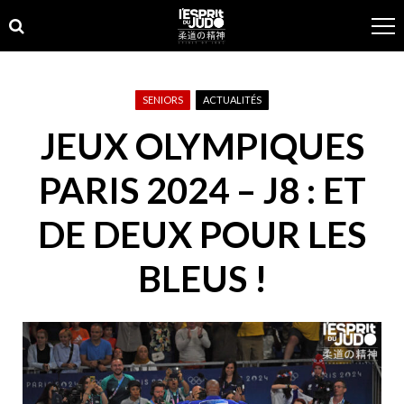
Skip
Skip
to
to
navigation
content
SENIORS
ACTUALITÉS
JEUX OLYMPIQUES
PARIS 2024 – J8 : ET
DE DEUX POUR LES
BLEUS !