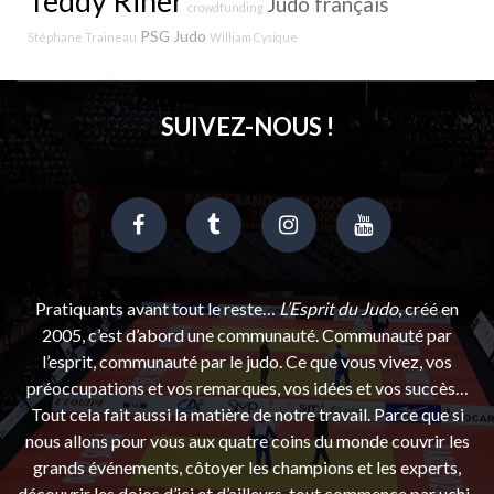
Teddy Riner
Judo français
crowdfunding
PSG Judo
Stéphane Traineau
William Cysique
SUIVEZ-NOUS !
Pratiquants avant tout le reste…
L’Esprit du Judo
, créé en
2005, c’est d’abord une communauté. Communauté par
l’esprit, communauté par le judo. Ce que vous vivez, vos
préoccupations et vos remarques, vos idées et vos succès…
Tout cela fait aussi la matière de notre travail. Parce que si
nous allons pour vous aux quatre coins du monde couvrir les
grands événements, côtoyer les champions et les experts,
découvrir les dojos d’ici et d’ailleurs, tout commence par uchi-