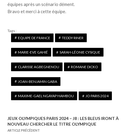
équipes après un scénario dément.
Bravo et merci à cette équipe.
Tags :
EQUIPE DE FRANCE
TEDDY RINER
MARIE-EVE GAHIÉ
SARAH-LÉONIE CYSIQUE
CLARISSE AGBEGNENOU
ROMANE DICKO
JOAN-BENJAMIN GABA
MAXIME-GAEL NGAYAP HAMBOU
JO PARIS 2024
JEUX OLYMPIQUES PARIS 2024 – J8 : LES BLEUS IRONT À
N
NOUVEAU CHERCHER LE TITRE OLYMPIQUE
a
ARTICLE PRÉCÉDENT