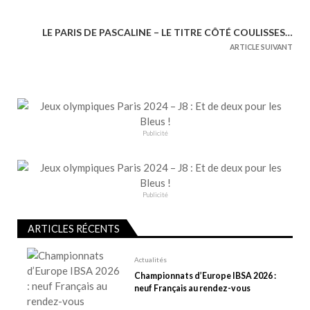
v
i
LE PARIS DE PASCALINE – LE TITRE CÔTÉ COULISSES…
g
ARTICLE SUIVANT
a
t
i
o
n
Publicité
d
e
l
Publicité
’
a
ARTICLES RÉCENTS
r
t
Actualités
Championnats d’Europe IBSA 2026 :
i
neuf Français au rendez-vous
c