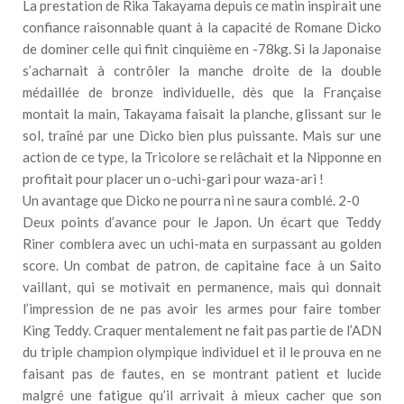
La prestation de Rika Takayama depuis ce matin inspirait une
confiance raisonnable quant à la capacité de Romane Dicko
de dominer celle qui finit cinquième en -78kg. Si la Japonaise
s’acharnait à contrôler la manche droite de la double
médaillée de bronze individuelle, dès que la Française
montait la main, Takayama faisait la planche, glissant sur le
sol, traîné par une Dicko bien plus puissante. Mais sur une
action de ce type, la Tricolore se relâchait et la Nipponne en
profitait pour placer un o-uchi-gari pour waza-ari !
Un avantage que Dicko ne pourra ni ne saura comblé. 2-0
Deux points d’avance pour le Japon. Un écart que Teddy
Riner comblera avec un uchi-mata en surpassant au golden
score. Un combat de patron, de capitaine face à un Saito
vaillant, qui se motivait en permanence, mais qui donnait
l’impression de ne pas avoir les armes pour faire tomber
King Teddy. Craquer mentalement ne fait pas partie de l’ADN
du triple champion olympique individuel et il le prouva en ne
faisant pas de fautes, en se montrant patient et lucide
malgré une fatigue qu’il arrivait à mieux cacher que son