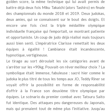
golden score, la même technique qui lui avait permis de
battre déjà deux fois Miku Takaichi (alors Tashiro) en finale
des championnats du monde 2018 et 2019. Deux judokas,
deux amies, qui se connaissent sur le bout des doigts. Et
encore une fois c’est la triple médaillée olympique
individuelle française qui l’emportait, se montrant patiente
et opportuniste. Un coup de judo déjà réalisé mais toujours
aussi bien senti. L’Impératrice Clarisse remettait les deux
équipes à égalité ! L’ambiance était incandescente,
hypnotique, vertigineuse.
Le tirage au sort déroulait les six catégories avant de
s’arrêter sur les +90kg. Pouvait-on rêver meilleur choix ? La
symbolique était immense, fabuleuse : sacré hier comme le
judoka le plus titré de tous les temps aux JO, Teddy Riner se
voyait offrir la possibilité en forme de responsabilité
d’offrir à la France son deuxième titre olympique par
équipes. Le scénario du premier combat avec Tatsuru Saito
fut identique. Des attaques peu dangereuses du Japonais,
mais qui prenaient tout de même plus l’initiative. Jusqu’au