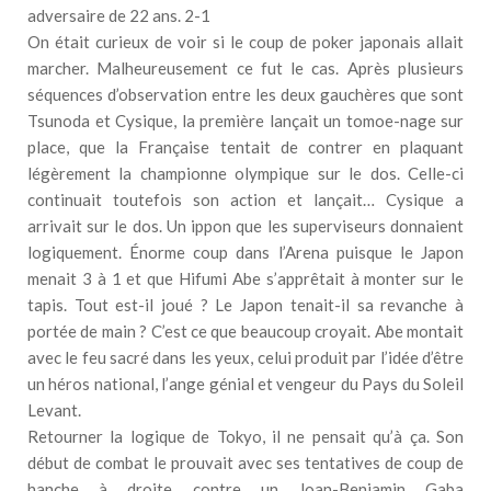
adversaire de 22 ans. 2-1
On était curieux de voir si le coup de poker japonais allait
marcher. Malheureusement ce fut le cas. Après plusieurs
séquences d’observation entre les deux gauchères que sont
Tsunoda et Cysique, la première lançait un tomoe-nage sur
place, que la Française tentait de contrer en plaquant
légèrement la championne olympique sur le dos. Celle-ci
continuait toutefois son action et lançait… Cysique a
arrivait sur le dos. Un ippon que les superviseurs donnaient
logiquement. Énorme coup dans l’Arena puisque le Japon
menait 3 à 1 et que Hifumi Abe s’apprêtait à monter sur le
tapis. Tout est-il joué ? Le Japon tenait-il sa revanche à
portée de main ? C’est ce que beaucoup croyait. Abe montait
avec le feu sacré dans les yeux, celui produit par l’idée d’être
un héros national, l’ange génial et vengeur du Pays du Soleil
Levant.
Retourner la logique de Tokyo, il ne pensait qu’à ça. Son
début de combat le prouvait avec ses tentatives de coup de
hanche à droite contre un Joan-Benjamin Gaba