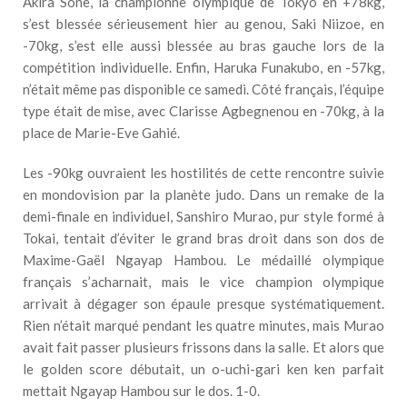
Akira Sone, la championne olympique de Tokyo en +78kg,
s’est blessée sérieusement hier au genou, Saki Niizoe, en
-70kg, s’est elle aussi blessée au bras gauche lors de la
compétition individuelle. Enfin, Haruka Funakubo, en -57kg,
n’était même pas disponible ce samedi. Côté français, l’équipe
type était de mise, avec Clarisse Agbegnenou en -70kg, à la
place de Marie-Eve Gahié.
Les -90kg ouvraient les hostilités de cette rencontre suivie
en mondovision par la planète judo. Dans un remake de la
demi-finale en individuel, Sanshiro Murao, pur style formé à
Tokai, tentait d’éviter le grand bras droit dans son dos de
Maxime-Gaël Ngayap Hambou. Le médaillé olympique
français s’acharnait, mais le vice champion olympique
arrivait à dégager son épaule presque systématiquement.
Rien n’était marqué pendant les quatre minutes, mais Murao
avait fait passer plusieurs frissons dans la salle. Et alors que
le golden score débutait, un o-uchi-gari ken ken parfait
mettait Ngayap Hambou sur le dos. 1-0.