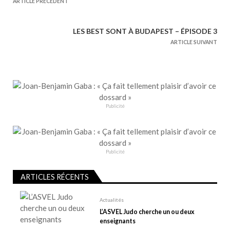
a
ARTICLE PRÉCÉDENT
v
i
LES BEST SONT À BUDAPEST – ÉPISODE 3
g
ARTICLE SUIVANT
a
t
i
o
n
Publicité
d
e
l
Publicité
’
a
ARTICLES RÉCENTS
r
t
Actualités
L’ASVEL Judo cherche un ou deux
i
enseignants
c