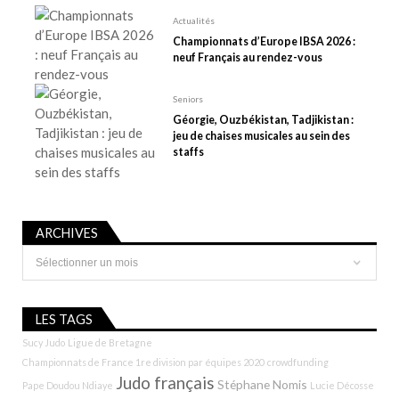
l
Actualités
e
Championnats d’Europe IBSA 2026 :
neuf Français au rendez-vous
Seniors
Géorgie, Ouzbékistan, Tadjikistan :
jeu de chaises musicales au sein des
staffs
ARCHIVES
Archives
LES TAGS
Sucy Judo
Ligue de Bretagne
Championnats de France 1re division par équipes 2020
crowdfunding
Judo français
Stéphane Nomis
Pape Doudou Ndiaye
Lucie Décosse