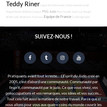
Teddy Riner
Ligue de la Réunion
L'interview du lundi
PSG Judo
Magali Baton
William Cysique
Pour le judo
Jean-Luc Rougé
Equipe de France
ACBB Judo
Stéphane Traineau
Crédit Agricole
SUIVEZ-NOUS !
Pratiquants avant tout le reste…
L’Esprit du Judo
, créé en
2005, c’est d’abord une communauté. Communauté par
l’esprit, communauté par le judo. Ce que vous vivez, vos
préoccupations et vos remarques, vos idées et vos succès…
Tout cela fait aussi la matière de notre travail. Parce que si
nous allons pour vous aux quatre coins du monde couvrir les