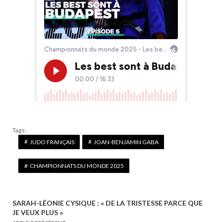
Tags :
JUDO FRANÇAIS
JOAN-BENJAMIN GABA
CHAMPIONNATS DU MONDE 2025
SARAH-LÉONIE CYSIQUE : « DE LA TRISTESSE PARCE QUE
N
JE VEUX PLUS »