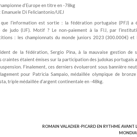
championne d’Europe en titre en -78kg
: Emanuele Di Feliciantonio/UEJ
que l’information est sortie : la fédération portugaise (PFJ) a 
de judo (IJF). Motif ? Le non-paiement à la FIJ, par l’institut
étitions : les championnats du monde juniors 2023 (300.000€) et 
ident de la fédération, Sergio Pina, à la mauvaise gestion de 
 craintes étaient émises sur la participation des judokas portugais 
spension. Finalement, ces derniers évolueront sous bannière neut
ulagement pour Patricia Sampaio, médaillée olympique de bronze
a, triple médaillée d’argent continentale en -48kg.
ROMAIN VALADIER-PICARD EN RYTHME AVANT 
MONDIA