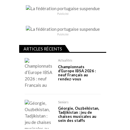
Publicité
Publicité
ARTICLES RÉCENTS
Actualités
Championnats
d’Europe IBSA 2026 :
neuf Français au
rendez-vous
Seniors
Géorgie, Ouzbékistan,
Tadjikistan : jeu de
chaises musicales au
sein des staffs