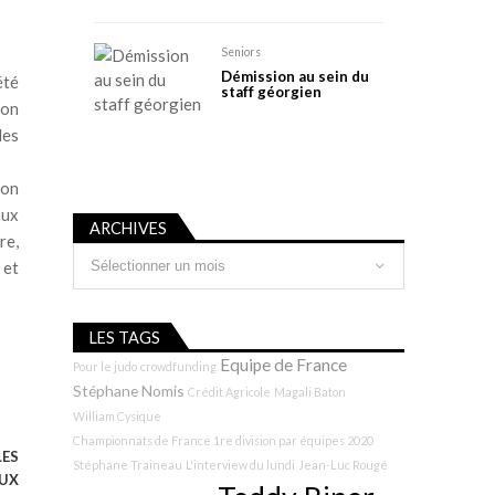
Seniors
Démission au sein du
été
staff géorgien
ion
les
son
aux
ARCHIVES
re,
Archives
 et
LES TAGS
Equipe de France
Pour le judo
crowdfunding
Stéphane Nomis
Crédit Agricole
Magali Baton
William Cysique
Championnats de France 1re division par équipes 2020
LES
Stéphane Traineau
L'interview du lundi
Jean-Luc Rougé
UX