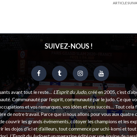
ARTICLE SUIV
SUIVEZ-NOUS !
uants avant tout le reste…
L’Esprit du Judo
, créé en 2005, c’est d’a
uté. Communauté par l’esprit, communauté par le judo. Ce que vou
ccupations et vos remarques, vos idées et vos succès… Tout cela f
ère de notre travail. Parce que si nous allons pour vous aux quatre 
e couvrir les grands événements, côtoyer les champions et les exp
r les dojos d’ici et d’ailleurs, tout commence par uchi-komi et tout 
dori.
L’Esprit du Judo
est un magazine édité par une équipe de pass