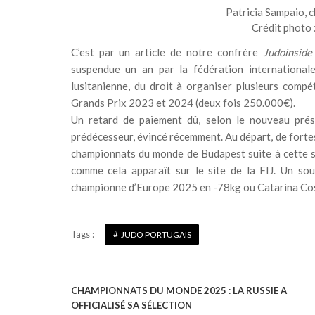
Patricia Sampaio, 
Crédit photo 
C’est par un article de notre confrère
Judoinside
suspendue un an par la fédération internationale 
lusitanienne, du droit à organiser plusieurs comp
Grands Prix 2023 et 2024 (deux fois 250.000€).
Un retard de paiement dû, selon le nouveau prés
prédécesseur, évincé récemment. Au départ, de fortes
championnats du monde de Budapest suite à cette su
comme cela apparaît sur le site de la FIJ. Un so
championne d’Europe 2025 en -78kg ou Catarina Cost
Tags :
JUDO PORTUGAIS
CHAMPIONNATS DU MONDE 2025 : LA RUSSIE A
N
OFFICIALISÉ SA SÉLECTION