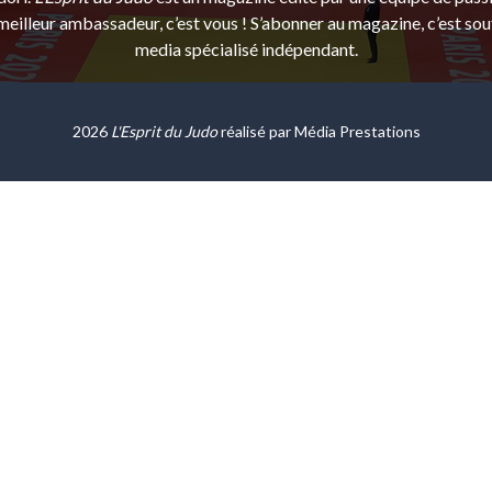
eilleur ambassadeur, c’est vous ! S’abonner au magazine, c’est sou
media spécialisé indépendant.
2026
L'Esprit du Judo
réalisé par
Média Prestations