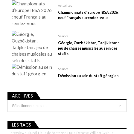
t
Actualités
Championnats d’Europe IBSA 2026 :
i
neuf Français au rendez-vous
c
l
e
Seniors
Géorgie, Ouzbékistan, Tadjikistan :
jeu de chaises musicales au sein des
staffs
Seniors
Démission au sein du staff géorgien
ARCHIVES
Archives
LES TAGS
L'interview du lundi
Ligue de Bretagne
Lucie Décosse
William Cysique