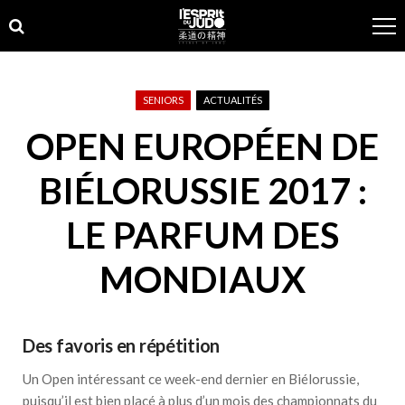
Skip
Skip
to
to
navigation
content
SENIORS
ACTUALITÉS
OPEN EUROPÉEN DE
BIÉLORUSSIE 2017 :
LE PARFUM DES
MONDIAUX
Des favoris en répétition
Un Open intéressant ce week-end dernier en Biélorussie,
puisqu’il est bien placé à plus d’un mois des championnats du