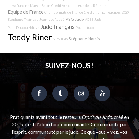
crowdfunding
Magali Baton
Crédit Agricole
Ligue de la Réunion
Equipe de France
Championnats de France 1re division par équipes 2020
PSG Judo
Stéphane Traineau
Jean-Luc Rougé
ACBB Judo
Judo français
Pape Doudou Ndiaye
Pour le judo
Teddy Riner
Stéphane Nomis
Sucy Judo
SUIVEZ-NOUS !
Pratiquants avant tout le reste…
L’Esprit du Judo
, créé en
2005, c’est d’abord une communauté. Communauté par
l’esprit, communauté par le judo. Ce que vous vivez, vos