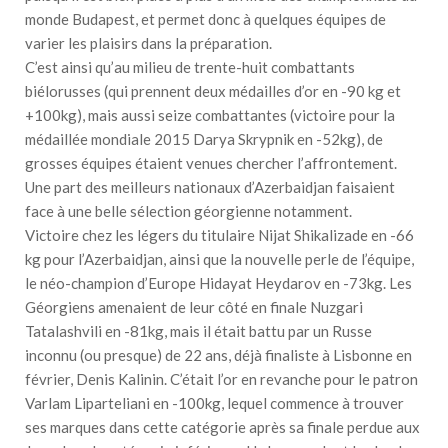
monde Budapest, et permet donc à quelques équipes de
varier les plaisirs dans la préparation.
C’est ainsi qu’au milieu de trente-huit combattants
biélorusses (qui prennent deux médailles d’or en -90 kg et
+100kg), mais aussi seize combattantes (victoire pour la
médaillée mondiale 2015 Darya Skrypnik en -52kg), de
grosses équipes étaient venues chercher l’affrontement.
Une part des meilleurs nationaux d’Azerbaidjan faisaient
face à une belle sélection géorgienne notamment.
Victoire chez les légers du titulaire Nijat Shikalizade en -66
kg pour l’Azerbaidjan, ainsi que la nouvelle perle de l’équipe,
le néo-champion d’Europe Hidayat Heydarov en -73kg. Les
Géorgiens amenaient de leur côté en finale Nuzgari
Tatalashvili en -81kg, mais il était battu par un Russe
inconnu (ou presque) de 22 ans, déjà finaliste à Lisbonne en
février, Denis Kalinin. C’était l’or en revanche pour le patron
Varlam Liparteliani en -100kg, lequel commence à trouver
ses marques dans cette catégorie après sa finale perdue aux