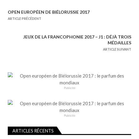
OPEN EUROPÉEN DE BIÉLORUSSIE 2017
N
ARTICLE PRÉCÉDENT
a
v
JEUX DE LA FRANCOPHONIE 2017 – J1 : DÉJÀ TROIS
i
MÉDAILLES
g
ARTICLE SUIVANT
a
t
i
o
n
Publicité
d
e
l
Publicité
’
a
ARTICLES RÉCENTS
r