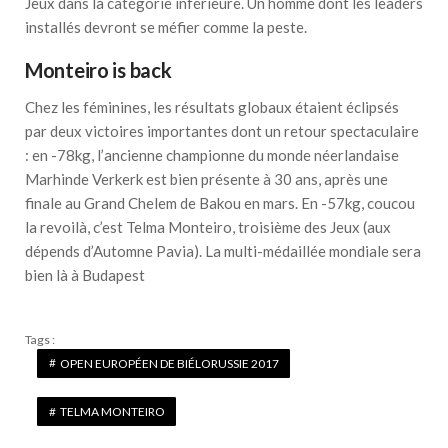
Jeux dans la catégorie inférieure. Un homme dont les leaders
installés devront se méfier comme la peste.
Monteiro is back
Chez les féminines, les résultats globaux étaient éclipsés
par deux victoires importantes dont un retour spectaculaire
: en -78kg, l’ancienne championne du monde néerlandaise
Marhinde Verkerk est bien présente à 30 ans, après une
finale au Grand Chelem de Bakou en mars. En -57kg, coucou
la revoilà, c’est Telma Monteiro, troisième des Jeux (aux
dépends d’Automne Pavia). La multi-médaillée mondiale sera
bien là à Budapest
Tags :
OPEN EUROPÉEN DE BIÉLORUSSIE 2017
TELMA MONTEIRO