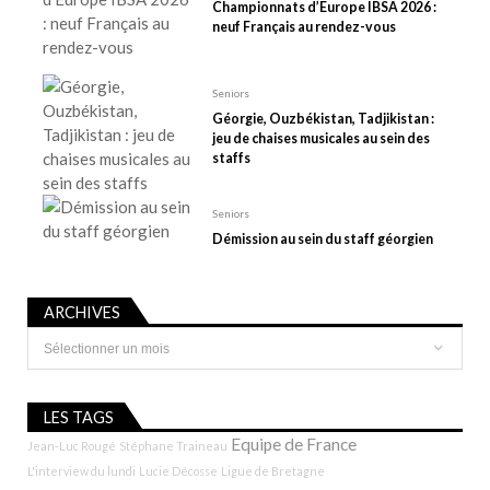
r
Championnats d’Europe IBSA 2026 :
t
neuf Français au rendez-vous
i
c
Seniors
l
Géorgie, Ouzbékistan, Tadjikistan :
e
jeu de chaises musicales au sein des
staffs
Seniors
Démission au sein du staff géorgien
ARCHIVES
Archives
LES TAGS
Equipe de France
Jean-Luc Rougé
Stéphane Traineau
L'interview du lundi
Lucie Décosse
Ligue de Bretagne