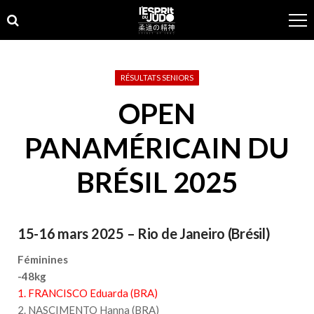
Skip
Skip
to
to
navigation
content
RÉSULTATS SENIORS
OPEN
PANAMÉRICAIN DU
BRÉSIL 2025
15-16 mars 2025 – Rio de Janeiro (Brésil)
Féminines
-48kg
1. FRANCISCO Eduarda (BRA)
2. NASCIMENTO Hanna (BRA)