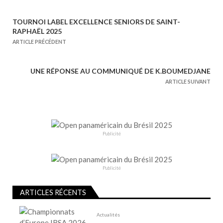
TOURNOI LABEL EXCELLENCE SENIORS DE SAINT-
N
RAPHAËL 2025
a
ARTICLE PRÉCÉDENT
v
i
UNE RÉPONSE AU COMMUNIQUÉ DE K.BOUMEDJANE
g
ARTICLE SUIVANT
a
t
i
o
Publicité
n
d
e
Publicité
l
ARTICLES RÉCENTS
’
a
Actualités