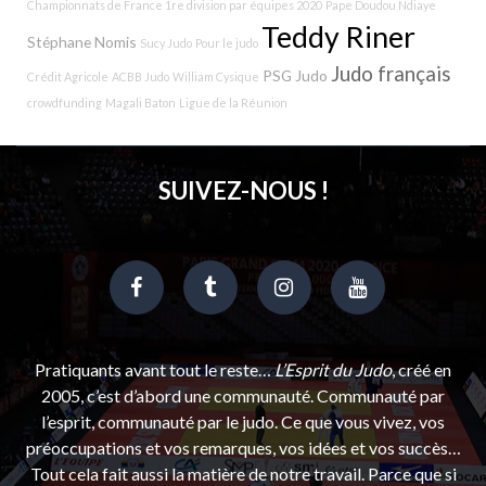
Championnats de France 1re division par équipes 2020
Pape Doudou Ndiaye
Teddy Riner
Stéphane Nomis
Sucy Judo
Pour le judo
Judo français
PSG Judo
Crédit Agricole
ACBB Judo
William Cysique
crowdfunding
Magali Baton
Ligue de la Réunion
SUIVEZ-NOUS !
Pratiquants avant tout le reste…
L’Esprit du Judo
, créé en
2005, c’est d’abord une communauté. Communauté par
l’esprit, communauté par le judo. Ce que vous vivez, vos
préoccupations et vos remarques, vos idées et vos succès…
Tout cela fait aussi la matière de notre travail. Parce que si