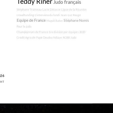
Teddy Riner
Judo français
Stéphane Traineau
Lucie Décosse
Ligue de la Réunion
crowdfunding
L'interview du lundi
Jean-Luc Rougé
Equipe de France
Stéphane Nomis
Magali Baton
Pour le judo
Championnats de France 1re division par équipes 2020
Crédit Agricole
Pape Doudou Ndiaye
ACBB Judo
026
ANT