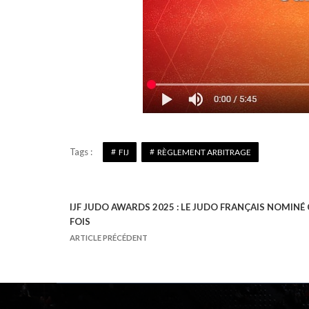
Tags :
FIJ
RÈGLEMENT ARBITRAGE
IJF JUDO AWARDS 2025 : LE JUDO FRANÇAIS NOMINÉ
N
FOIS
a
ARTICLE PRÉCÉDENT
v
i
g