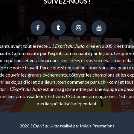
SUIVEZ-NOUS !
uants avant tout le reste…
L’Esprit du Judo
, créé en 2005, c’est d’a
uté. Communauté par l’esprit, communauté par le judo. Ce que vou
ccupations et vos remarques, vos idées et vos succès… Tout cela f
ère de notre travail. Parce que si nous allons pour vous aux quatre 
e couvrir les grands événements, côtoyer les champions et les exp
r les dojos d’ici et d’ailleurs, tout commence par uchi-komi et tout 
dori.
L’Esprit du Judo
est un magazine édité par une équipe de pass
eilleur ambassadeur, c’est vous ! S’abonner au magazine, c’est sou
media spécialisé indépendant.
2026
L'Esprit du Judo
réalisé par
Média Prestations