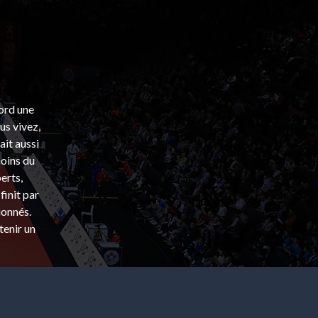
bord une
s vivez,
ait aussi
coins du
erts,
finit par
ionnés.
tenir un