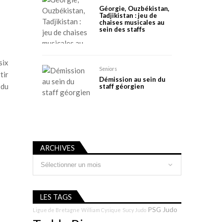
Géorgie, Ouzbékistan,
Tadjikistan : jeu de
chaises musicales au
sein des staffs
six
Seniors
tir
Démission au sein du
 du
staff géorgien
ARCHIVES
Archives
LES TAGS
PSG Judo
Ligue de Bretagne
William Cysique
Sucy Judo