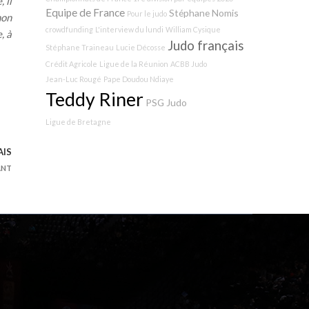
 il
Equipe de France
Stéphane Nomis
Pour le judo
mon
crowdfunding
L'interview du lundi
William Cysique
, à
Judo français
Stéphane Traineau
Lucie Décosse
Crédit Agricole
Ligue de la Réunion
ACBB Judo
Jean-Luc Rougé
Pape Doudou Ndiaye
Teddy Riner
PSG Judo
Ligue de Bretagne
AIS
ANT