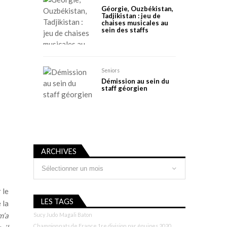
Géorgie, Ouzbékistan,
Tadjikistan : jeu de
chaises musicales au
sein des staffs
Seniors
Démission au sein du
staff géorgien
ARCHIVES
Archives
 le
LES TAGS
 la
m’a
Sucy Judo
Magali Baton
Championnats de France 1re division par équipes 2020