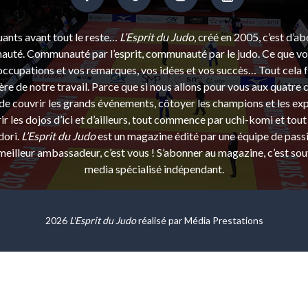
uants avant tout le reste…
L’Esprit du Judo
, créé en 2005, c’est d’a
uté. Communauté par l’esprit, communauté par le judo. Ce que vou
ccupations et vos remarques, vos idées et vos succès… Tout cela f
ère de notre travail. Parce que si nous allons pour vous aux quatre 
e couvrir les grands événements, côtoyer les champions et les exp
r les dojos d’ici et d’ailleurs, tout commence par uchi-komi et tout 
dori.
L’Esprit du Judo
est un magazine édité par une équipe de pass
eilleur ambassadeur, c’est vous ! S’abonner au magazine, c’est sou
media spécialisé indépendant.
2026
L'Esprit du Judo
réalisé par
Média Prestations