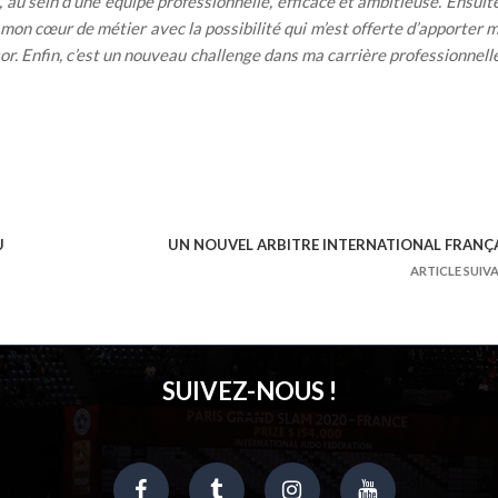
au sein d’une équipe professionnelle, efficace et ambitieuse. Ensuite,
st mon cœur de métier avec la possibilité qui m’est offerte d’apporter 
or. Enfin, c’est un nouveau challenge dans ma carrière professionnelle
U
UN NOUVEL ARBITRE INTERNATIONAL FRANÇ
ARTICLE SUIV
SUIVEZ-NOUS !