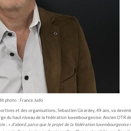
it photo : France Judo
portives et des organisations, Sebastien Girardey, 49 ans, va devenir
arge du haut niveau de la fédération luxembourgeoise. Ancien DTR de
ix : «
d’abord, parce que le projet de la fédération luxembourgeoise 