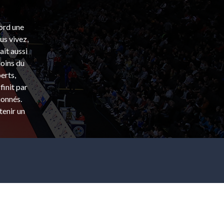
bord une
s vivez,
ait aussi
coins du
erts,
finit par
ionnés.
tenir un