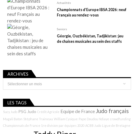
Actualités
Championnats d’Europe IBSA 2026 : neuf
Français au rendez-vous
Seniors
Géorgie, Ouzbékistan, Tadjikistan : jeu
de chaises musicales au sein des staffs
ARCHIVES
Archives
LES TAGS
Judo français
Equipe de France
PSG Judo
Sucy Judo
Crédit Agricole
Magali Baton
Stéphane Traineau
William Cysique
Pape Doudou Ndiaye
crowdfunding
Championnats de France 1re division par équipes 2020
ACBB Judo
Ligue de Bretagne