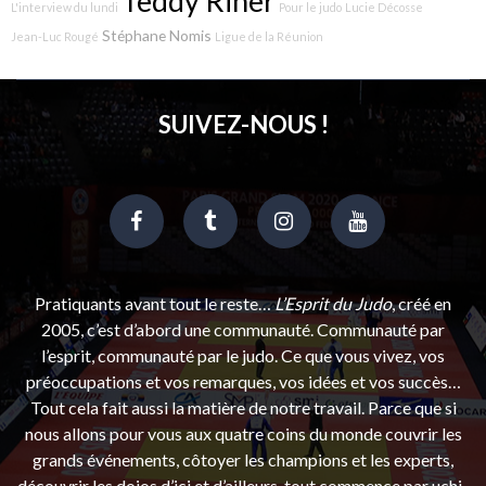
Teddy Riner
L'interview du lundi
Pour le judo
Lucie Décosse
Stéphane Nomis
Jean-Luc Rougé
Ligue de la Réunion
SUIVEZ-NOUS !
Pratiquants avant tout le reste…
L’Esprit du Judo
, créé en
2005, c’est d’abord une communauté. Communauté par
l’esprit, communauté par le judo. Ce que vous vivez, vos
préoccupations et vos remarques, vos idées et vos succès…
Tout cela fait aussi la matière de notre travail. Parce que si
nous allons pour vous aux quatre coins du monde couvrir les
grands événements, côtoyer les champions et les experts,
découvrir les dojos d’ici et d’ailleurs, tout commence par uchi-