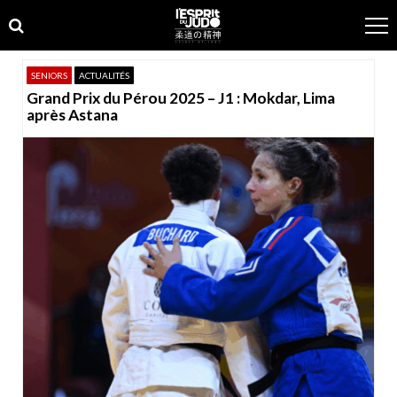
Skip
Skip
to
to
navigation
content
SENIORS
ACTUALITÉS
Grand Prix du Pérou 2025 – J1 : Mokdar, Lima
après Astana