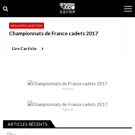
Skip
Skip
to
to
navigation
content
RÉSULTATS CADET(TE)S
Championnats de France cadets 2017
Lire L'article
Publicité
Publicité
ARTICLES RÉCENTS