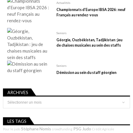
Actualités
Championnats d’Europe IBSA 2026 : neuf
Français au rendez-vous
Seniors
Géorgie, Ouzbékistan, Tadjikistan : jeu
de chaises musicales au sein des staffs
Seniors
Démission au sein du staff géorgien
ARCHIVES
Archives
LES TAGS
Stéphane Nomis
PSG Judo
Pour le judo
crowdfunding
Crédit Agricole