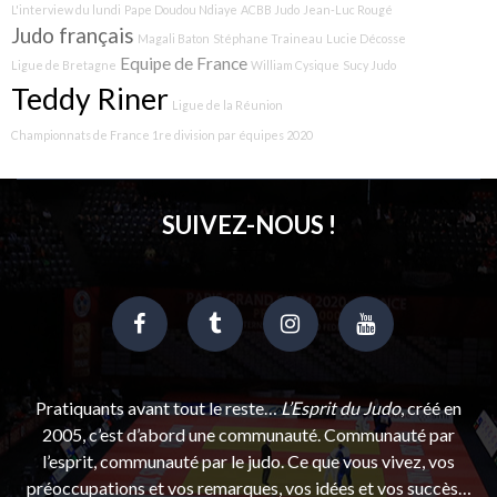
L'interview du lundi
Pape Doudou Ndiaye
ACBB Judo
Jean-Luc Rougé
Judo français
Magali Baton
Stéphane Traineau
Lucie Décosse
Equipe de France
Ligue de Bretagne
William Cysique
Sucy Judo
Teddy Riner
Ligue de la Réunion
Championnats de France 1re division par équipes 2020
SUIVEZ-NOUS !
Pratiquants avant tout le reste…
L’Esprit du Judo
, créé en
2005, c’est d’abord une communauté. Communauté par
l’esprit, communauté par le judo. Ce que vous vivez, vos
préoccupations et vos remarques, vos idées et vos succès…