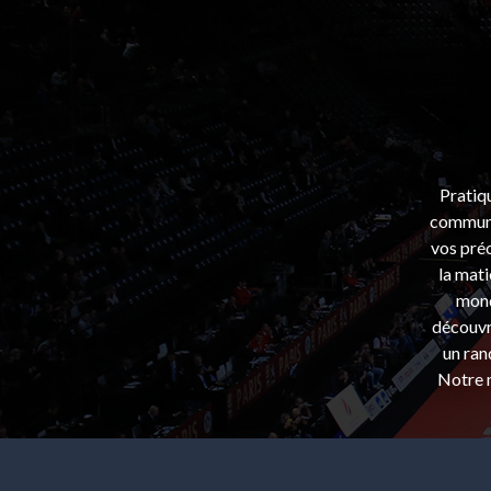
Pratiq
communa
vos préo
la mati
mond
découvri
un ran
Notre m