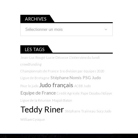
ARCHIVES
Archives
LES TAGS
Jean-Luc Rougé
Lucie Décosse
L'interview du lundi
crowdfunding
Championnats de France 1re division par équipes 2020
Stéphane Nomis
PSG Judo
Ligue de Bretagne
Judo français
Pour le judo
ACBB Judo
Equipe de France
Crédit Agricole
Pape Doudou Ndiaye
Ligue de la Réunion
Magali Baton
Teddy Riner
Stéphane Traineau
Sucy Judo
William Cysique