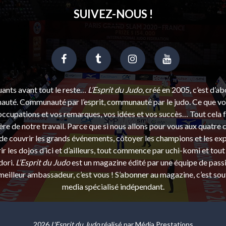
SUIVEZ-NOUS !
uants avant tout le reste…
L’Esprit du Judo
, créé en 2005, c’est d’a
uté. Communauté par l’esprit, communauté par le judo. Ce que vou
ccupations et vos remarques, vos idées et vos succès… Tout cela f
ère de notre travail. Parce que si nous allons pour vous aux quatre 
e couvrir les grands événements, côtoyer les champions et les exp
r les dojos d’ici et d’ailleurs, tout commence par uchi-komi et tout 
dori.
L’Esprit du Judo
est un magazine édité par une équipe de pass
eilleur ambassadeur, c’est vous ! S’abonner au magazine, c’est sou
media spécialisé indépendant.
2026
L'Esprit du Judo
réalisé par
Média Prestations