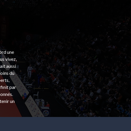
bord une
s vivez,
ait aussi
coins du
erts,
finit par
ionnés.
tenir un