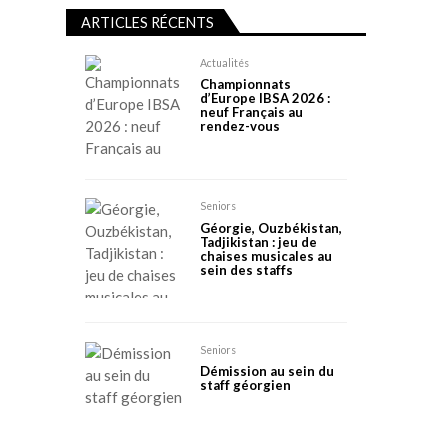
ARTICLES RÉCENTS
Actualités
Championnats
d’Europe IBSA 2026 :
neuf Français au
rendez-vous
Seniors
Géorgie, Ouzbékistan,
Tadjikistan : jeu de
chaises musicales au
sein des staffs
Seniors
Démission au sein du
staff géorgien