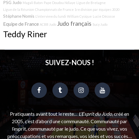
PSG Judo
Magali Baton
Pape Doudou Ndiaye
Ligue de Bretagne
Ligue de la Réunion
Championnats de France 1re division par équipes 2020
Stéphane Nomis
L'interview du lundi
William Cysique
Lucie Décosse
Judo français
Equipe de France
ACBB Judo
Sucy Judo
Teddy Riner
SUIVEZ-NOUS !
Pratiquants avant tout le reste…
L’Esprit du Judo
, créé en
2005, c’est d’abord une communauté. Communauté par
l’esprit, communauté par le judo. Ce que vous vivez, vos
préoccupations et vos remarques, vos idées et vos succès…