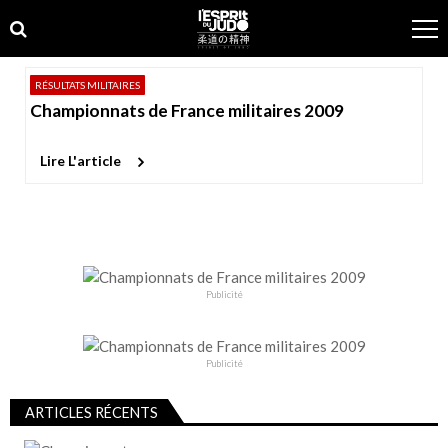
Skip
Skip
to
to
navigation
content
RÉSULTATS MILITAIRES
Championnats de France militaires 2009
Lire L'article
Publicité
Publicité
ARTICLES RÉCENTS