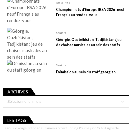
Actualités
Championnats d’Europe IBSA 2026 : neuf
Français au rendez-vous
Seniors
Géorgie, Ouzbékistan, Tadjikistan : jeu
de chaises musicales au sein des staffs
Seniors
Démission au sein du staff géorgien
ARCHIVES
Archives
LES TAGS
Jean-Luc Rougé
Stéphane Traineau
crowdfunding
Pour le judo
Crédit Agricole