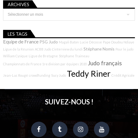
ARCHIVES
Archives
LES TAGS
Equipe de France
PSG Judo
Magali Baton
Lucie Décosse
Pape Doudou Ndiaye
Stéphane Nomis
Ligue de la Réunion
ACBB Judo
L'interview du lundi
Pour le judo
William Cysique
Ligue de Bretagne
Stéphane Traineau
Judo français
Championnats de France 1re division par équipes 2020
Teddy Riner
Jean-Luc Rougé
crowdfunding
Sucy Judo
Crédit Agricole
SUIVEZ-NOUS !