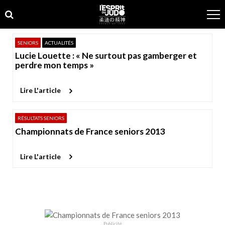
Skip
Skip
to
to
navigation
content
SENIORS
ACTUALITÉS
Lucie Louette : « Ne surtout pas gamberger et
perdre mon temps »
Lire L'article
RÉSULTATS SENIORS
Championnats de France seniors 2013
Lire L'article
Publicité