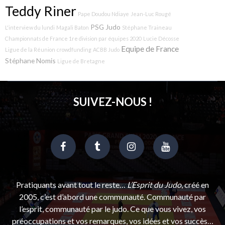
Teddy Riner
Pape Doudou Ndiaye
Jean-Luc Rougé
PSG Judo
L'interview du lundi
Magali Baton
Stéphane Traineau
Championnats de France 1re division par équipes 2020
Lucie Décosse
Equipe de France
Ligue de la Réunion
crowdfunding
ACBB Judo
Stéphane Nomis
Ligue de Bretagne
SUIVEZ-NOUS !
Pratiquants avant tout le reste…
L’Esprit du Judo
, créé en
2005, c’est d’abord une communauté. Communauté par
l’esprit, communauté par le judo. Ce que vous vivez, vos
préoccupations et vos remarques, vos idées et vos succès…