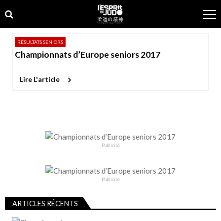
Skip
Skip
to
to
navigation
content
RÉSULTATS SENIORS
Championnats d’Europe seniors 2017
Lire L'article
Publicité
Publicité
ARTICLES RÉCENTS