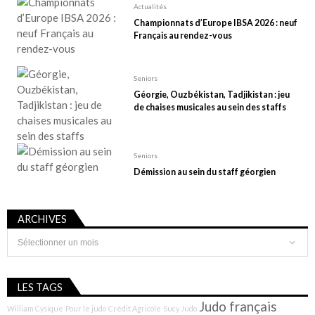
Actualités
Championnats d’Europe IBSA 2026 : neuf
Français au rendez-vous
Seniors
Géorgie, Ouzbékistan, Tadjikistan : jeu
de chaises musicales au sein des staffs
Seniors
Démission au sein du staff géorgien
ARCHIVES
Archives
LES TAGS
Judo français
William Cysique
Pour le judo
Crédit Agricole
Sucy Judo