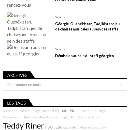
Seniors
Géorgie, Ouzbékistan, Tadjikistan : jeu
de chaises musicales au sein des staffs
Seniors
Démission au sein du staff géorgien
ARCHIVES
Archives
LES TAGS
Stéphane Nomis
Stéphane Traineau
Magali Baton
Jean-Luc Rougé
L'interview du lundi
crowdfunding
Pour le judo
Pape Doudou Ndiaye
Teddy Riner
PSG Judo
Ligue de Bretagne
Sucy Judo