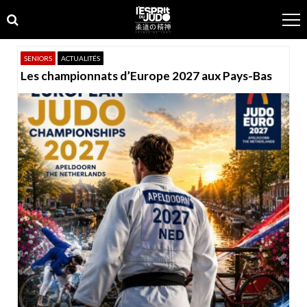
Skip
Skip
to
to
navigation
content
SENIORS
ACTUALITÉS
Les championnats d’Europe 2027 aux Pays-Bas