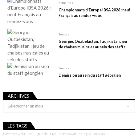
Actualités
Championnats d’Europe IBSA 2026 : neuf
Français au rendez-vous
Seniors
Géorgie, Ouzbékistan, Tadjikistan : jeu
de chaises musicales au sein des staffs
Seniors
Démission au sein du staff géorgien
ARCHIVES
Archives
LES TAGS
L'interview du lundi
Ligue de la Réunion
crowdfunding
ACBB Judo