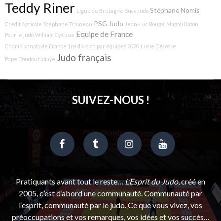
Teddy Riner
Stéphane Nomis
Ligue de Bretagne
Sucy Judo
PSG Judo
Crédit Agricole
Stéphane Traineau
Jean-Luc Rougé
Magali Baton
Equipe de France
Pour le judo
William Cysique
Championnats de France 1re division par équipes 2020
Lucie Décosse
Judo français
Pape Doudou Ndiaye
SUIVEZ-NOUS !
Pratiquants avant tout le reste…
L’Esprit du Judo
, créé en
2005, c’est d’abord une communauté. Communauté par
l’esprit, communauté par le judo. Ce que vous vivez, vos
préoccupations et vos remarques, vos idées et vos succès…