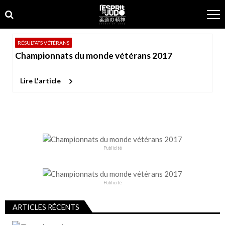
Skip
Skip
to
to
navigation
content
RÉSULTATS VÉTÉRANS
Championnats du monde vétérans 2017
Lire L'article
Publicité
Publicité
ARTICLES RÉCENTS