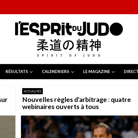
RÉSULTATS
CALENDRIERS
LE MAGAZINE
DIREC
26
 juillet 2026
ACTUALITÉS
juillet 2026
sur
Nouvelles règles d’arbitrage : quatre
2026
13 juillet 2026
webinaires ouverts à tous
e Tchèque 2026
6 juillet 2026