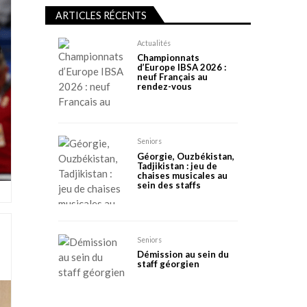
ARTICLES RÉCENTS
Actualités
Championnats
d’Europe IBSA 2026 :
neuf Français au
rendez-vous
Seniors
Géorgie, Ouzbékistan,
Tadjikistan : jeu de
chaises musicales au
sein des staffs
Seniors
Démission au sein du
staff géorgien