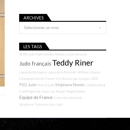
ARCHIVES
Archives
LES TAGS
ACBB Judo
Pape Doudou Ndiaye
Lucie Décosse
Teddy Riner
Judo français
Ligue de Bretagne
Ligue de la Réunion
William Cysique
Championnats de France 1re division par équipes 2020
PSG Judo
Stéphane Nomis
Pour le judo
crowdfunding
Crédit Agricole
Jean-Luc Rougé
Magali Baton
Equipe de France
L'interview du lundi
Stéphane Traineau
Sucy Judo