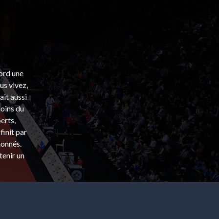
bord une
s vivez,
ait aussi
coins du
erts,
finit par
ionnés.
tenir un