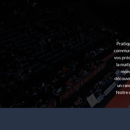
Pratiq
communa
vos préo
la mati
mond
découvri
un ran
Notre m