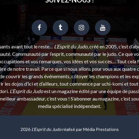
uants avant tout le reste…
L’Esprit du Judo
, créé en 2005, c’est d’a
uté. Communauté par l’esprit, communauté par le judo. Ce que vou
ccupations et vos remarques, vos idées et vos succès… Tout cela f
ère de notre travail. Parce que si nous allons pour vous aux quatre 
e couvrir les grands événements, côtoyer les champions et les exp
r les dojos d’ici et d’ailleurs, tout commence par uchi-komi et tout 
dori.
L’Esprit du Judo
est un magazine édité par une équipe de pass
eilleur ambassadeur, c’est vous ! S’abonner au magazine, c’est sou
media spécialisé indépendant.
2026
L'Esprit du Judo
réalisé par
Média Prestations