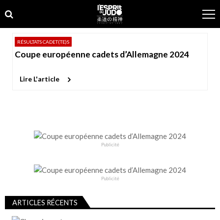
Skip
Skip
to
to
navigation
content
RÉSULTATS CADET(TE)S
Coupe européenne cadets d’Allemagne 2024
Lire L'article
Publicité
Publicité
ARTICLES RÉCENTS