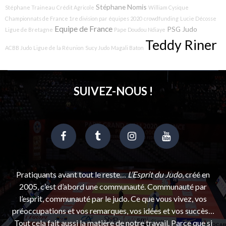
Stéphane Nomis
Stéphane Traineau
Crédit Agricole
William Cysique
Championnats de France 1re division par équipes 2020
crowdfunding
Lucie Décosse
Equipe de France
PSG Judo
Ligue de Bretagne
Pape Doudou Ndiaye
Teddy Riner
ACBB Judo
Ligue de la Réunion
Sucy Judo
Magali Baton
SUIVEZ-NOUS !
Pratiquants avant tout le reste…
L’Esprit du Judo
, créé en
2005, c’est d’abord une communauté. Communauté par
l’esprit, communauté par le judo. Ce que vous vivez, vos
préoccupations et vos remarques, vos idées et vos succès…
Tout cela fait aussi la matière de notre travail. Parce que si