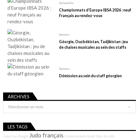
Actualités
Championnats d’Europe IBSA 2026 : neuf
Français au rendez-vous
Seniors
Géorgie, Ouzbékistan, Tadjikistan : jeu
de chaises musicales au sein des staffs
Seniors
Démission au sein du staff géorgien
ARCHIVES
Archives
LES TAGS
Judo français
Jean-Luc Rougé
L'interview du lundi
Pour le judo