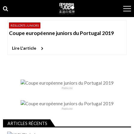
Skip
Skip
to
to
navigation
content
RÉSULTATS JUNIORS
Coupe européenne juniors du Portugal 2019
Lire L'article
Publicité
Publicité
ARTICLES RÉCENTS