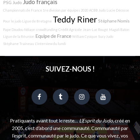
Judo français
PSG Judo
Championnats de France 1re division par équipes 2020
ACBB Judo
Lucie Décosse
Teddy Riner
Stéphane Nomis
Pour le judo
Ligue de Bretagne
Pape Doudou Ndiaye
crowdfunding
Crédit Agricole
Jean-Luc Rougé
Magali Baton
Equipe de France
Ligue de la Réunion
William Cysique
Sucy Judo
Stéphane Traineau
L'interview du lundi
SUIVEZ-NOUS !
Pratiquants avant tout le reste…
L’Esprit du Judo
, créé en
2005, c’est d’abord une communauté. Communauté par
l’esprit, communauté par le judo. Ce que vous vivez, vos