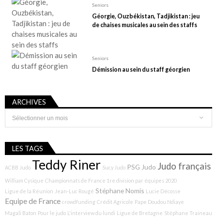
Seniors
Géorgie, Ouzbékistan, Tadjikistan : jeu
de chaises musicales au sein des staffs
Seniors
Démission au sein du staff géorgien
ARCHIVES
Archives
LES TAGS
Teddy Riner
Judo français
PSG Judo
ACBB Judo
Sucy Judo
William Cysique
Championnats de France 1re division par équipes 2020
Stéphane Nomis
Ligue de la Réunion
Jean-Luc Rougé
Lucie Décosse
Equipe de France
crowdfunding
Crédit Agricole
Pape Doudou Ndiaye
Magali Baton
Pour le judo
L'interview du lundi
Ligue de Bretagne
Stéphane Traineau