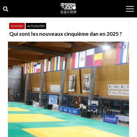
Skip
Skip
to
to
navigation
content
SENIORS
ACTUALITÉS
Qui sont les nouveaux cinquième dan en 2025 ?