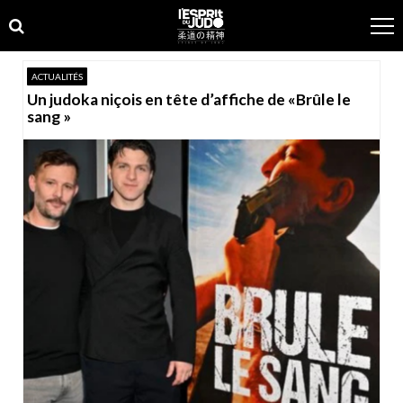
Skip
Skip
to
to
navigation
content
ACTUALITÉS
Un judoka niçois en tête d’affiche de «Brûle le
sang »