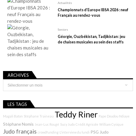
Actualités
Championnats d’Europe IBSA 2026 : neuf
Français au rendez-vous
Seniors
Géorgie, Ouzbékistan, Tadjikistan : jeu
de chaises musicales au sein des staffs
ARCHIVES
Archives
LES TAGS
Teddy Riner
Magali Baton
Stéphane Traineau
Pape Doudou Ndiaye
Stéphane Nomis
Jean-Luc Rougé
Sucy Judo
Crédit Agricole
William Cysique
Judo français
PSG Judo
crowdfunding
L'interview du lundi