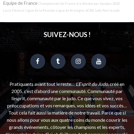
Equipe de France
Championnats de France 1re division par équipes 2020
Lucie Décosse
Ligue de la Réunion
Ligue de Bretagne
ACBB Judo
Pour le judo
SUIVEZ-NOUS !
Pratiquants avant tout le reste…
L’Esprit du Judo
, créé en
2005, c’est d’abord une communauté. Communauté par
l’esprit, communauté par le judo. Ce que vous vivez, vos
préoccupations et vos remarques, vos idées et vos succès…
Tout cela fait aussi la matière de notre travail. Parce que si
nous allons pour vous aux quatre coins du monde couvrir les
grands événements, côtoyer les champions et les experts,